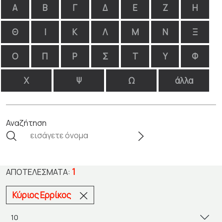
Α
Β
Γ
Δ
Ε
Ζ
Η
Θ
Ι
Κ
Λ
Μ
Ν
Ξ
Ο
Π
Ρ
Σ
Τ
Υ
Φ
Χ
Ψ
Ω
άλλα
Αναζήτηση
1
ΑΠΟΤΕΛΈΣΜΑΤΑ:
Κύριος Ερρίκος