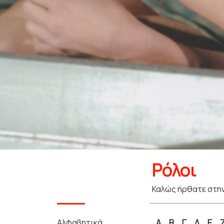
Ρόλοι
Καλώς ήρθατε στην
Αλφαβητικά
Α
Β
Γ
Δ
Ε