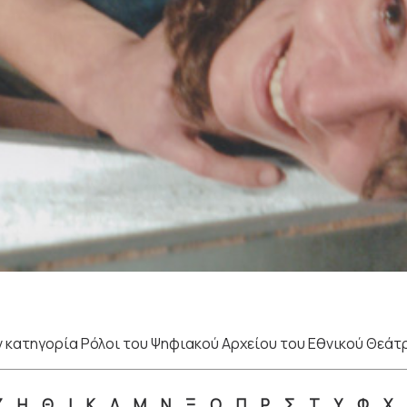
 κατηγορία Ρόλοι του Ψηφιακού Αρχείου του Εθνικού Θεάτ
Ζ
Η
Θ
Ι
Κ
Λ
Μ
Ν
Ξ
Ο
Π
Ρ
Σ
Τ
Υ
Φ
Χ