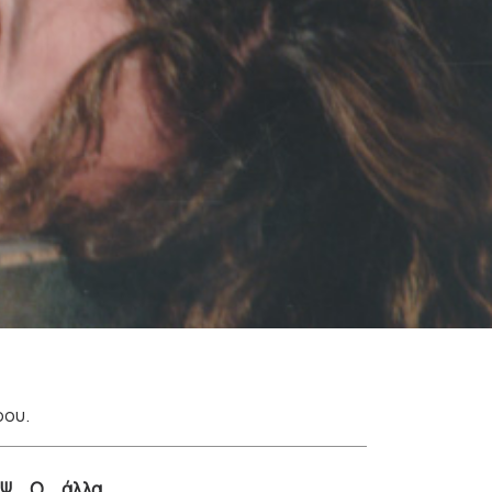
ρου.
Ψ
Ω
άλλα