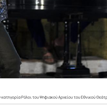
 κατηγορία Ρόλοι του Ψηφιακού Αρχείου του Εθνικού Θεάτ