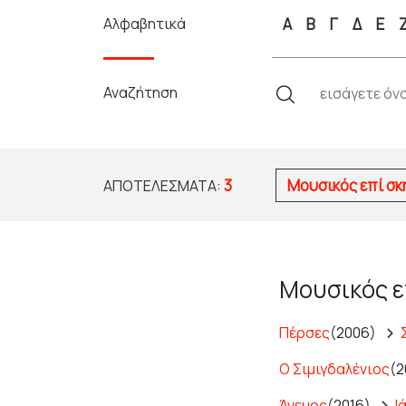
Αλφαβητικά
Α
Β
Γ
Δ
Ε
Αναζήτηση
3
Μουσικός επί σκ
ΑΠΟΤΕΛΈΣΜΑΤΑ:
Μουσικός ε
Πέρσες
(2006)
Ο Σιμιγδαλένιος
(2
Άνεμος
(2016)
Ι