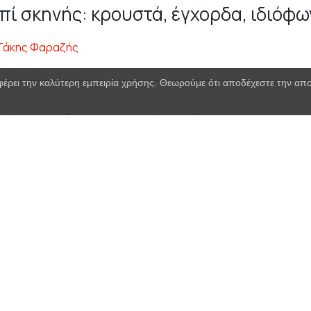
πί σκηνής: κρουστά, έγχορδα, ιδιόφω
Τάκης Φαραζής
φέρει την καλύτερη εμπειρία χρήσης. Θεωρούμε ότι αποδέχεστε την α
πί σκηνής: κρουστά, ιδιόφωνα
Σολίς Μπαρκής
Εφαρμογές