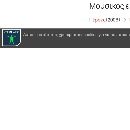
Μουσικός ε
Πέρσες
(2006)
CTRL+F2
Αυτός ο ιστότοπος χρησιμοποιεί cookies για να σας προσ
Μουσικός ε
Ιππόλυτος
(2014)