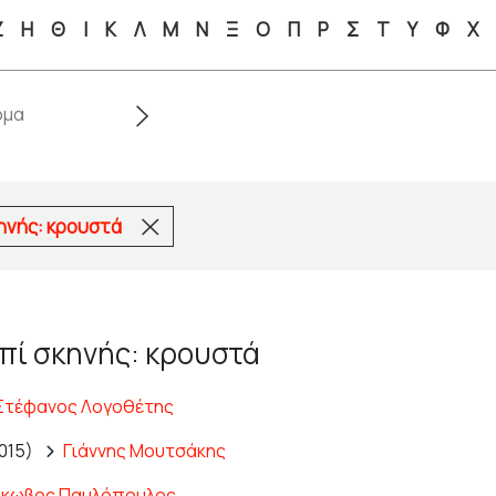
Ζ
Η
Θ
Ι
Κ
Λ
Μ
Ν
Ξ
Ο
Π
Ρ
Σ
Τ
Υ
Φ
Χ
ηνής: κρουστά
πί σκηνής: κρουστά
Στέφανος Λογοθέτης
015)
Γιάννης Μουτσάκης
άκωβος Παυλόπουλος