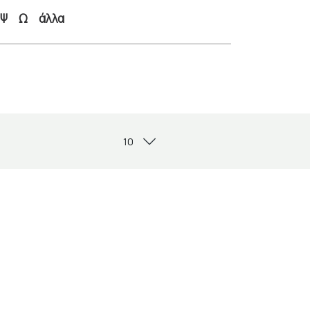
Ψ
Ω
άλλα