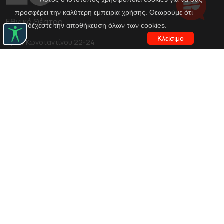
προσφέρει την καλύτερη εμπειρία χρήσης. Θεωρούμε ότι
Εθνικό Θέατρο
αποδέχεστε την αποθήκευση όλων των cookies.
Κλείσιμο
Αγίου Κωνσταντίνου 22-24
10437, Αθήνα
Τηλ. κέντρο 210 5288100
archive@n-t.gr
Εφαρμογές
Εικονική περιήγηση κοστουμιών
Εικονική ξενάγηση
Travel Through Theatre