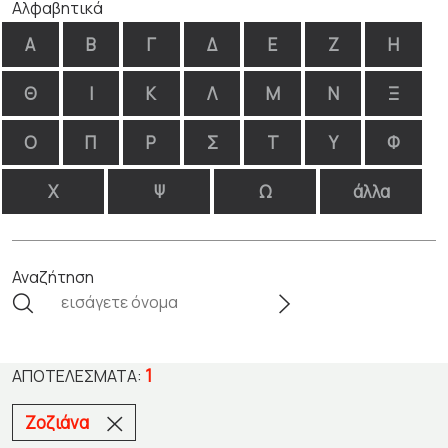
Αλφαβητικά
Α
Β
Γ
Δ
Ε
Ζ
Η
Θ
Ι
Κ
Λ
Μ
Ν
Ξ
Ο
Π
Ρ
Σ
Τ
Υ
Φ
Χ
Ψ
Ω
άλλα
Αναζήτηση
1
ΑΠΟΤΕΛΈΣΜΑΤΑ:
Ζοζιάνα