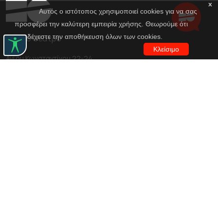
x
Αυτός ο ιστότοπος χρησιμοποιεί cookies για να σας
προσφέρει την καλύτερη εμπειρία χρήσης. Θεωρούμε ότι
αποδέχεστε την αποθήκευση όλων των cookies.
Εθνικό Θέατρο
Κλείσιμο
Αγίου Κωνσταντίνου 22-24
10437, Αθήνα
Τηλ. κέντρο 210 5288100
archive@n-t.gr
Εφαρμογές
Εικονική περιήγηση κοστουμιών
Εικονική ξενάγηση
Travel Through Theatre