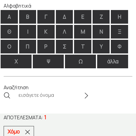
Αλφαβητικά
Α
Β
Γ
Δ
Ε
Ζ
Η
Θ
Ι
Κ
Λ
Μ
Ν
Ξ
Ο
Π
Ρ
Σ
Τ
Υ
Φ
Χ
Ψ
Ω
άλλα
Αναζήτηση
1
ΑΠΟΤΕΛΈΣΜΑΤΑ:
Χόμο