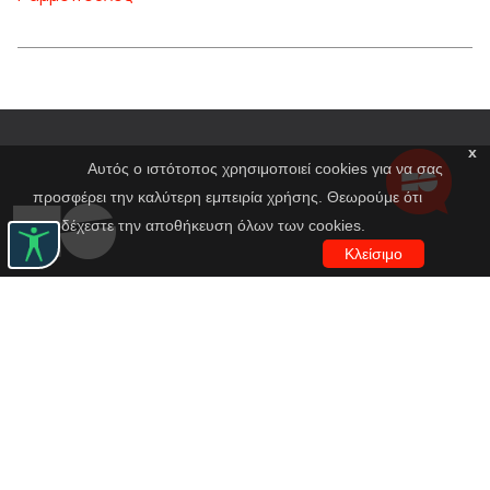
x
Αυτός ο ιστότοπος χρησιμοποιεί cookies για να σας
προσφέρει την καλύτερη εμπειρία χρήσης. Θεωρούμε ότι
αποδέχεστε την αποθήκευση όλων των cookies.
Κλείσιμο
Εθνικό Θέατρο
Αγίου Κωνσταντίνου 22-24
10437, Αθήνα
Τηλ. κέντρο 210 5288100
archive@n-t.gr