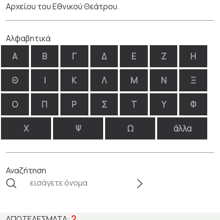
Αρχείου του Εθνικού Θεάτρου.
Αλφαβητικά
Α
Β
Γ
Δ
Ε
Ζ
Η
Θ
Ι
Κ
Λ
Μ
Ν
Ξ
Ο
Π
Ρ
Σ
Τ
Υ
Φ
Χ
Ψ
Ω
άλλα
Αναζήτηση
2
ΑΠΟΤΕΛΈΣΜΑΤΑ: