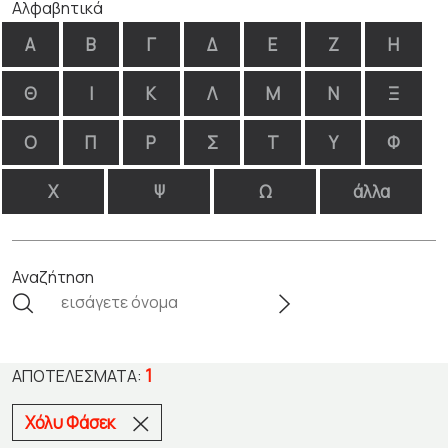
Αλφαβητικά
Α
Β
Γ
Δ
Ε
Ζ
Η
Θ
Ι
Κ
Λ
Μ
Ν
Ξ
Ο
Π
Ρ
Σ
Τ
Υ
Φ
Χ
Ψ
Ω
άλλα
Αναζήτηση
1
ΑΠΟΤΕΛΈΣΜΑΤΑ:
Χόλυ Φάσεκ