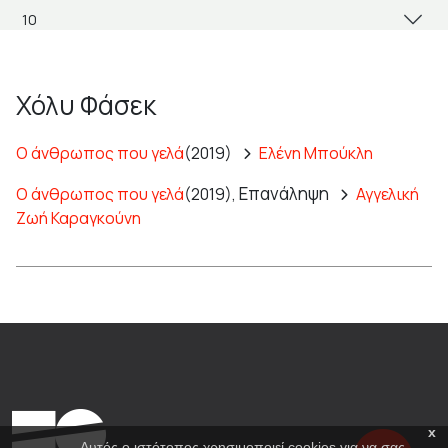
Χόλυ Φάσεκ
Ο άνθρωπος που γελά
(2019)
Ελένη Μπούκλη
Επανάληψη
Ο άνθρωπος που γελά
(2019),
Αγγελική
Ζωή Καραγκούνη
x
Αυτός ο ιστότοπος χρησιμοποιεί cookies για να σας