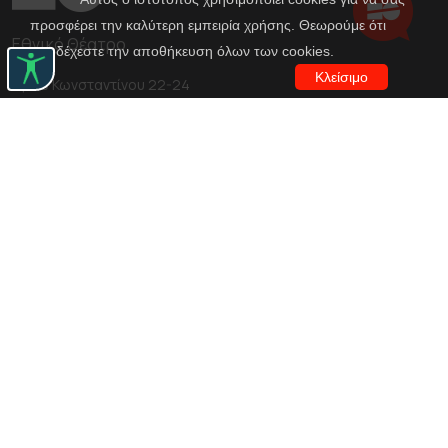
προσφέρει την καλύτερη εμπειρία χρήσης. Θεωρούμε ότι
Εθνικό Θέατρο
αποδέχεστε την αποθήκευση όλων των cookies.
Κλείσιμο
Αγίου Κωνσταντίνου 22-24
10437, Αθήνα
Τηλ. κέντρο 210 5288100
archive@n-t.gr
Εφαρμογές
Εικονική περιήγηση κοστουμιών
Εικονική ξενάγηση
Travel Through Theatre