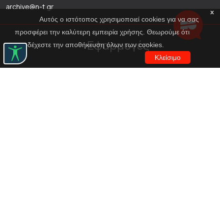
archive@n-t.gr
x
Αυτός ο ιστότοπος χρησιμοποιεί cookies για να σας
προσφέρει την καλύτερη εμπειρία χρήσης. Θεωρούμε ότι
Εφαρμογές
αποδέχεστε την αποθήκευση όλων των cookies.
Κλείσιμο
Εικονική περιήγηση κοστουμιών
Εικονική ξενάγηση
Travel Through Theatre
Χρηματοδότηση