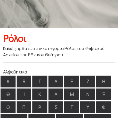
Ρόλοι
Καλώς ήρθατε στην κατηγορία Ρόλοι του Ψηφιακού
Αρχείου του Εθνικού Θεάτρου.
Αλφαβητικά
Α
Β
Γ
Δ
Ε
Ζ
Η
Θ
Ι
Κ
Λ
Μ
Ν
Ξ
Ο
Π
Ρ
Σ
Τ
Υ
Φ