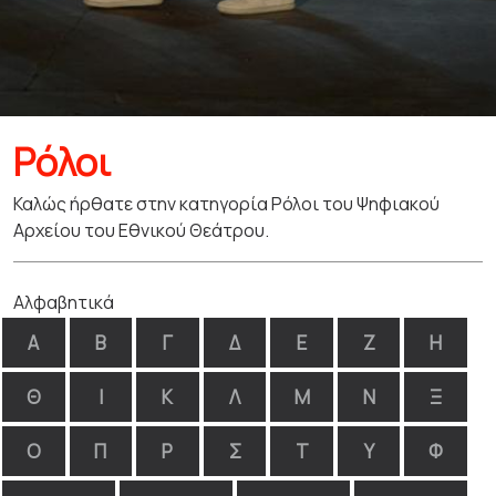
Ρόλοι
Καλώς ήρθατε στην κατηγορία Ρόλοι του Ψηφιακού
Αρχείου του Εθνικού Θεάτρου.
Αλφαβητικά
Α
Β
Γ
Δ
Ε
Ζ
Η
Θ
Ι
Κ
Λ
Μ
Ν
Ξ
Ο
Π
Ρ
Σ
Τ
Υ
Φ