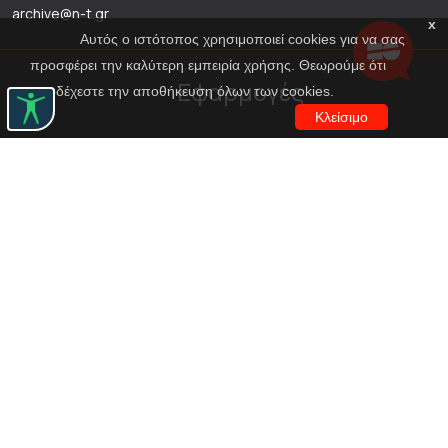
archive@n-t.gr
x
Αυτός ο ιστότοπος χρησιμοποιεί cookies για να σας
προσφέρει την καλύτερη εμπειρία χρήσης. Θεωρούμε ότι
Εφαρμογές
αποδέχεστε την αποθήκευση όλων των cookies.
Κλείσιμο
Εικονική περιήγηση κοστουμιών
Εικονική ξενάγηση
Travel Through Theatre
Χρηματοδότηση