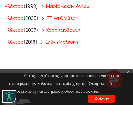
Ηλέκτρα
(1998)
Μαρία Κεχαγιόγλου
Ηλέκτρα
(2005)
Τζίνα Θλιβέρη
Ηλέκτρα
(2007)
Κόρα Καρβούνη
Ηλέκτρα
(2018)
Ελένη Μολέσκη
x
Αυτός ο ιστότοπος χρησιμοποιεί cookies για να σας
προσφέρει την καλύτερη εμπειρία χρήσης. Θεωρούμε ότι
αποδέχεστε την αποθήκευση όλων των cookies.
Κλείσιμο
Εθνικό Θέατρο