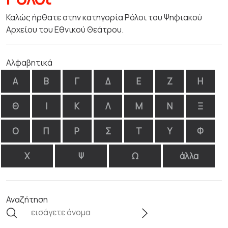
Καλώς ήρθατε στην κατηγορία Ρόλοι του Ψηφιακού
Αρχείου του Εθνικού Θεάτρου.
Αλφαβητικά
Α
Β
Γ
Δ
Ε
Ζ
Η
Θ
Ι
Κ
Λ
Μ
Ν
Ξ
Ο
Π
Ρ
Σ
Τ
Υ
Φ
Χ
Ψ
Ω
άλλα
Αναζήτηση