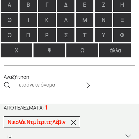
Α
Β
Γ
Δ
Ε
Ζ
Η
Θ
Ι
Κ
Λ
Μ
Ν
Ξ
Ο
Π
Ρ
Σ
Τ
Υ
Φ
Χ
Ψ
Ω
άλλα
Αναζήτηση
1
ΑΠΟΤΕΛΈΣΜΑΤΑ:
Νικολάι Ντμίτριτς Λέβιν