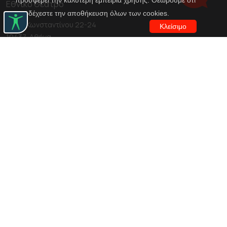
προσφέρει την καλύτερη εμπειρία χρήσης. Θεωρούμε ότι
Εθνικό Θέατρο
αποδέχεστε την αποθήκευση όλων των cookies.
Αγίου Κωνσταντίνου 22-24
Κλείσιμο
10437, Αθήνα
Τηλ. κέντρο 210 5288100
archive@n-t.gr
Εφαρμογές
Εικονική περιήγηση κοστουμιών
Εικονική ξενάγηση
Travel Through Theatre
Χρηματοδότηση