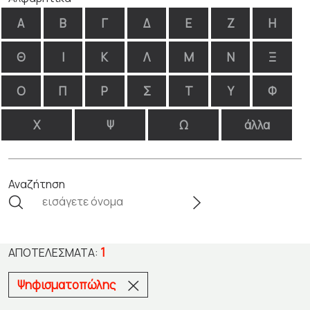
Α
Β
Γ
Δ
Ε
Ζ
Η
Θ
Ι
Κ
Λ
Μ
Ν
Ξ
Ο
Π
Ρ
Σ
Τ
Υ
Φ
Χ
Ψ
Ω
άλλα
Αναζήτηση
1
ΑΠΟΤΕΛΈΣΜΑΤΑ:
Ψηφισματοπώλης