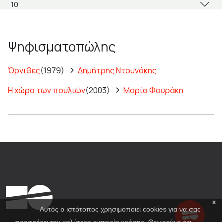
Ψηφισματοπώλης
Όρνιθες
(1979)
Δημήτρης Ντουνάκης
Η χώρα των πουλιών
(2003)
Μαρία Φουράκη
x
Αυτός ο ιστότοπος χρησιμοποιεί cookies για να σας