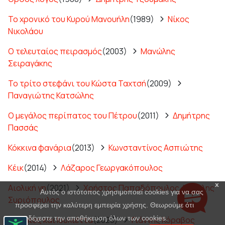
Το χρονικό του Κυρού Μανουήλη
(1989)
Νίκος
Νικολάου
Ο τελευταίος πειρασμός
(2003)
Μανώλης
Σειραγάκης
Το τρίτο στεφάνι του Κώστα Ταχτσή
(2009)
Παναγιώτης Κατσώλης
Ο μεγάλος περίπατος του Πέτρου
(2011)
Δημήτρης
Πασσάς
Κόκκινα φανάρια
(2013)
Κωνσταντίνος Ασπιώτης
Κέικ
(2014)
Λάζαρος Γεωργακόπουλος
x
Αιολική γη
(2021)
Χρήστος Παπαδόπουλος
,
Μιχάλης
Αυτός ο ιστότοπος χρησιμοποιεί cookies για να σας
Συριόπουλος
προσφέρει την καλύτερη εμπειρία χρήσης. Θεωρούμε ότι
αποδέχεστε την αποθήκευση όλων των cookies.
Ρωμαίος και Ιουλιέττα
(2023)
Γιάννης Κόραβος