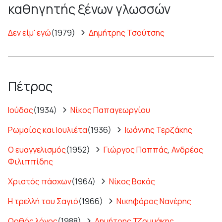
καθηγητής ξένων γλωσσών
Δεν είμ' εγώ
(1979)
Δημήτρης Τσούτσης
Πέτρος
Ιούδας
(1934)
Νίκος Παπαγεωργίου
Ρωμαίος και Ιουλιέτα
(1936)
Ιωάννης Τερζάκης
Ο ευαγγελισμός
(1952)
Γιώργος Παππάς
,
Ανδρέας
Φιλιππίδης
Χριστός πάσχων
(1964)
Νίκος Βοκάς
Η τρελλή του Σαγιό
(1966)
Νικηφόρος Νανέρης
Ορθός λόγος
(1988)
Δημήτρης Τζουμάκης