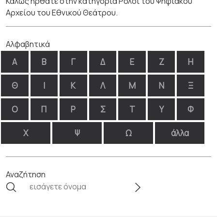
Καλώς ήρθατε στην κατηγορία Ρόλοι του Ψηφιακού
Αρχείου του Εθνικού Θεάτρου.
Αλφαβητικά
Α
Β
Γ
Δ
Ε
Ζ
Η
Θ
Ι
Κ
Λ
Μ
Ν
Ξ
Ο
Π
Ρ
Σ
Τ
Υ
Φ
Χ
Ψ
Ω
άλλα
Αναζήτηση