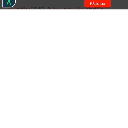
Κλείσιμο
Τα γενέθλια
(2024)
Διαμαντής Αδαμαντίδης
Πέτρος Βερχοβένσκι
Οι δαιμονισμένοι
(1964)
Νίκος Τζόγιας
Πέτρος Μανιάς
Πρόβα νυφικού
(2014)
Θέμης Πάνου