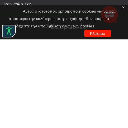
archive@n-t.gr
x
Αυτός ο ιστότοπος χρησιμοποιεί cookies για να σας
προσφέρει την καλύτερη εμπειρία χρήσης. Θεωρούμε ότι
Εφαρμογές
αποδέχεστε την αποθήκευση όλων των cookies.
Κλείσιμο
Εικονική περιήγηση κοστουμιών
Εικονική ξενάγηση
Travel Through Theatre
Χρηματοδότηση