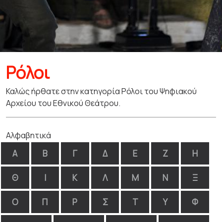
Ρόλοι
Καλώς ήρθατε στην κατηγορία Ρόλοι του Ψηφιακού
Αρχείου του Εθνικού Θεάτρου.
Αλφαβητικά
Α
Β
Γ
Δ
Ε
Ζ
Η
Θ
Ι
Κ
Λ
Μ
Ν
Ξ
Ο
Π
Ρ
Σ
Τ
Υ
Φ