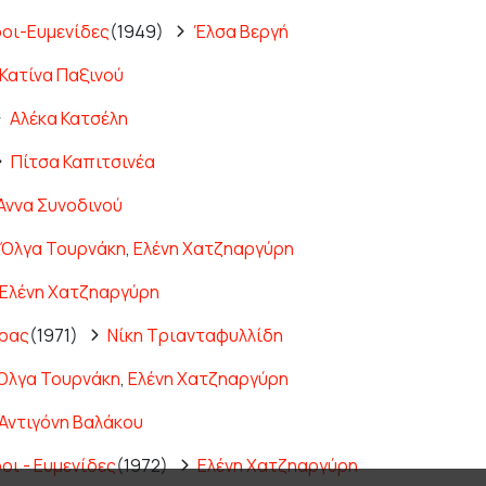
οι-Ευμενίδες
(1949)
Έλσα Βεργή
Κατίνα Παξινού
Αλέκα Κατσέλη
Πίτσα Καπιτσινέα
Άννα Συνοδινού
Όλγα Τουρνάκη
,
Ελένη Χατζηαργύρη
Ελένη Χατζηαργύρη
τρας
(1971)
Νίκη Τριανταφυλλίδη
Όλγα Τουρνάκη
,
Ελένη Χατζηαργύρη
Αντιγόνη Βαλάκου
ι - Ευμενίδες
(1972)
Ελένη Χατζηαργύρη