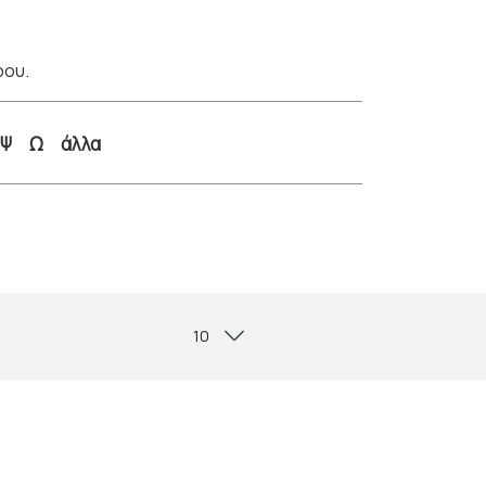
ρου.
Ψ
Ω
άλλα