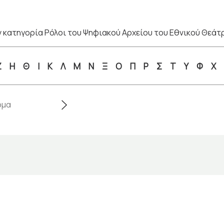
 κατηγορία Ρόλοι του Ψηφιακού Αρχείου του Εθνικού Θεάτ
Ζ
Η
Θ
Ι
Κ
Λ
Μ
Ν
Ξ
Ο
Π
Ρ
Σ
Τ
Υ
Φ
Χ
α