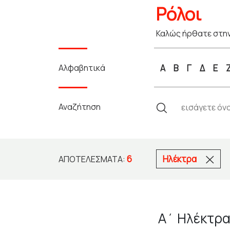
Ρόλοι
Καλώς ήρθατε στην
Αλφαβητικά
Α
Β
Γ
Δ
Ε
Αναζήτηση
6
Ηλέκτρα
ΑΠΟΤΕΛΈΣΜΑΤΑ:
Α΄ Ηλέκτρ