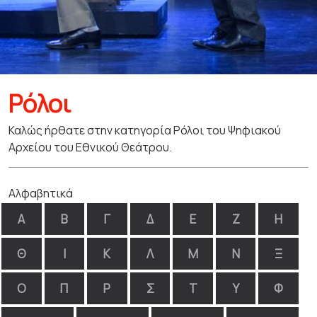
Ρόλοι
Καλώς ήρθατε στην κατηγορία Ρόλοι του Ψηφιακού
Αρχείου του Εθνικού Θεάτρου.
Αλφαβητικά
Α
Β
Γ
Δ
Ε
Ζ
Η
Θ
Ι
Κ
Λ
Μ
Ν
Ξ
Ο
Π
Ρ
Σ
Τ
Υ
Φ