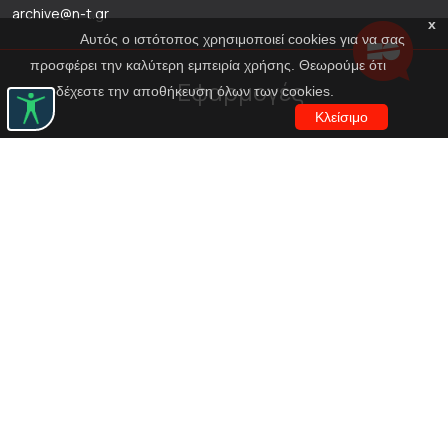
archive@n-t.gr
x
Αυτός ο ιστότοπος χρησιμοποιεί cookies για να σας
προσφέρει την καλύτερη εμπειρία χρήσης. Θεωρούμε ότι
Εφαρμογές
αποδέχεστε την αποθήκευση όλων των cookies.
Κλείσιμο
Εικονική περιήγηση κοστουμιών
Εικονική ξενάγηση
Travel Through Theatre
Χρηματοδότηση