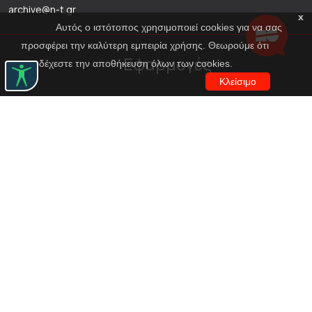
archive@n-t.gr
x
Αυτός ο ιστότοπος χρησιμοποιεί cookies για να σας
προσφέρει την καλύτερη εμπειρία χρήσης. Θεωρούμε ότι
Εφαρμογές
αποδέχεστε την αποθήκευση όλων των cookies.
Κλείσιμο
Εικονική περιήγηση κοστουμιών
Εικονική ξενάγηση
Travel Through Theatre
Χρηματοδότηση