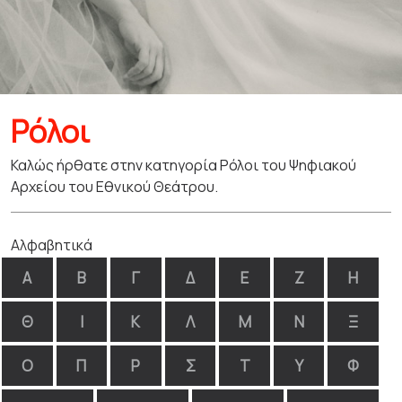
Ρόλοι
Καλώς ήρθατε στην κατηγορία Ρόλοι του Ψηφιακού
Αρχείου του Εθνικού Θεάτρου.
Αλφαβητικά
Α
Β
Γ
Δ
Ε
Ζ
Η
Θ
Ι
Κ
Λ
Μ
Ν
Ξ
Ο
Π
Ρ
Σ
Τ
Υ
Φ