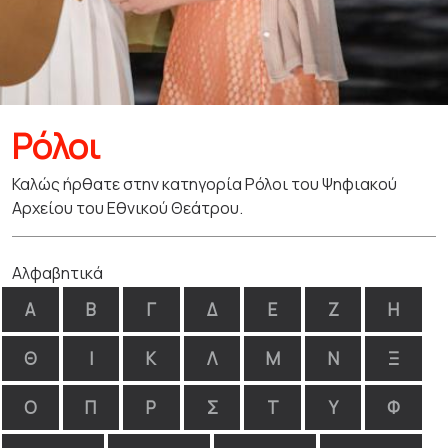
Ρόλοι
Καλώς ήρθατε στην κατηγορία Ρόλοι του Ψηφιακού
Αρχείου του Εθνικού Θεάτρου.
Αλφαβητικά
Α
Β
Γ
Δ
Ε
Ζ
Η
Θ
Ι
Κ
Λ
Μ
Ν
Ξ
Ο
Π
Ρ
Σ
Τ
Υ
Φ