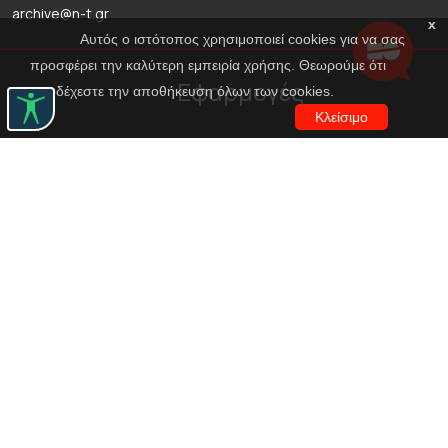
archive@n-t.gr
x
Αυτός ο ιστότοπος χρησιμοποιεί cookies για να σας
προσφέρει την καλύτερη εμπειρία χρήσης. Θεωρούμε ότι
Εφαρμογές
αποδέχεστε την αποθήκευση όλων των cookies.
Κλείσιμο
Εικονική περιήγηση κοστουμιών
Εικονική ξενάγηση
Travel Through Theatre
Χρηματοδότηση