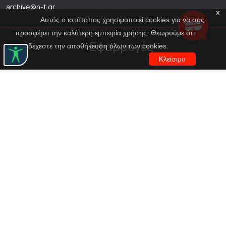
archive@n-t.gr
x
Αυτός ο ιστότοπος χρησιμοποιεί cookies για να σας
προσφέρει την καλύτερη εμπειρία χρήσης. Θεωρούμε ότι
Εφαρμογές
αποδέχεστε την αποθήκευση όλων των cookies.
Κλείσιμο
Εικονική περιήγηση κοστουμιών
Εικονική ξενάγηση
Travel Through Theatre
Χρηματοδότηση