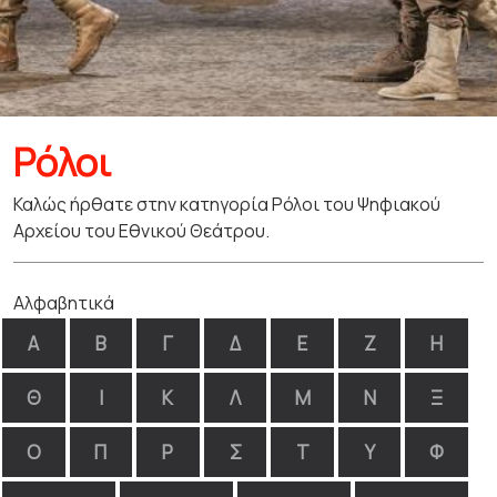
Ρόλοι
Καλώς ήρθατε στην κατηγορία Ρόλοι του Ψηφιακού
Αρχείου του Εθνικού Θεάτρου.
Αλφαβητικά
Α
Β
Γ
Δ
Ε
Ζ
Η
Θ
Ι
Κ
Λ
Μ
Ν
Ξ
Ο
Π
Ρ
Σ
Τ
Υ
Φ