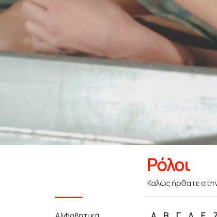
Ρόλοι
Καλώς ήρθατε στην
Αλφαβητικά
Α
Β
Γ
Δ
Ε