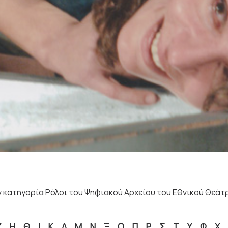
 κατηγορία Ρόλοι του Ψηφιακού Αρχείου του Εθνικού Θεάτ
Ζ
Η
Θ
Ι
Κ
Λ
Μ
Ν
Ξ
Ο
Π
Ρ
Σ
Τ
Υ
Φ
Χ