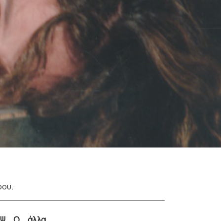
ρου.
Ψ
Ω
άλλα