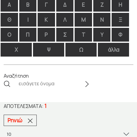
Α
Β
Γ
Δ
Ε
Ζ
Η
Θ
Ι
Κ
Λ
Μ
Ν
Ξ
Ο
Π
Ρ
Σ
Τ
Υ
Φ
Χ
Ψ
Ω
άλλα
Αναζήτηση
1
ΑΠΟΤΕΛΈΣΜΑΤΑ:
Ρηνιώ