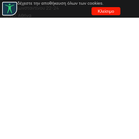
αποδέχεστε την αποθήκευση όλων των cookies.
Αγίου Κωνσταντίνου 22-24
Κλείσιμο
10437, Αθήνα
Τηλ. κέντρο 210 5288100
archive@n-t.gr
Εφαρμογές
Εικονική περιήγηση κοστουμιών
Εικονική ξενάγηση
Travel Through Theatre
Χρηματοδότηση