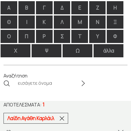
Α
Β
Γ
Δ
Ε
Ζ
Η
Θ
Ι
Κ
Λ
Μ
Ν
Ξ
Ο
Π
Ρ
Σ
Τ
Υ
Φ
Χ
Ψ
Ω
άλλα
Αναζήτηση
1
ΑΠΟΤΕΛΈΣΜΑΤΑ:
Λαίδη Αγάθη Καρλάιλ