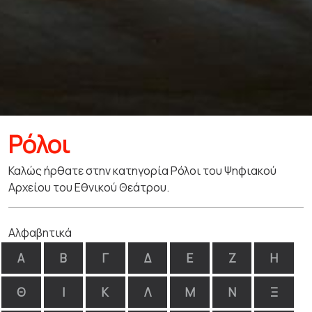
Ρόλοι
Καλώς ήρθατε στην κατηγορία Ρόλοι του Ψηφιακού
Αρχείου του Εθνικού Θεάτρου.
Αλφαβητικά
Α
Β
Γ
Δ
Ε
Ζ
Η
Θ
Ι
Κ
Λ
Μ
Ν
Ξ