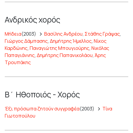
Ανδρικός χορός
Μήδεια
(2003)
Βασίλης Ανδρέου
,
Στάθης Γράψας
,
Γιώργος Δάμπασης
,
Δημήτρης Ήμελλος
,
Νίκος
Καρδώνης
,
Παναγιώτης Μπουγιούρης
,
Νικόλας
Παπαγιάννης
,
Δημήτρης Παπανικολάου
,
Άρης
Τρουπάκης
Β΄ Ηθοποιός - Χορός
Έξι πρόσωπα ζητούν συγγραφέα
(2003)
Τίνα
Γιωτοπούλου