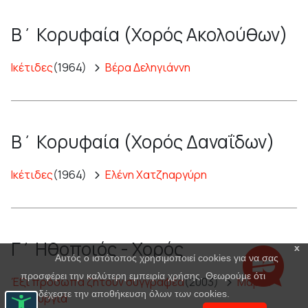
Β΄ Κορυφαία (Χορός Ακολούθων)
Ικέτιδες
(1964)
Βέρα Δεληγιάννη
Β΄ Κορυφαία (Χορός Δαναΐδων)
Ικέτιδες
(1964)
Ελένη Χατζηαργύρη
Γ΄ Ηθοποιός - Χορός
x
Αυτός ο ιστότοπος χρησιμοποιεί cookies για να σας
προσφέρει την καλύτερη εμπειρία χρήσης. Θεωρούμε ότι
Έξι πρόσωπα ζητούν συγγραφέα
(2003)
Μαρία
αποδέχεστε την αποθήκευση όλων των cookies.
Πανουργιά