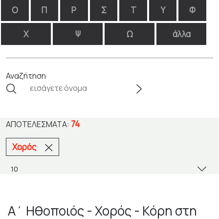
Ο
Π
Ρ
Σ
Τ
Υ
Φ
Χ
Ψ
Ω
άλλα
Αναζήτηση
74
ΑΠΟΤΕΛΈΣΜΑΤΑ:
Χορός
Α΄ Ηθοποιός - Χορός - Κόρη στη