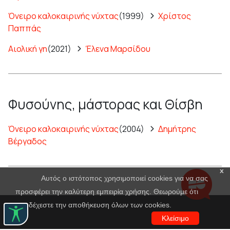
Όνειρο καλοκαιρινής νύχτας
(1999)
Χρίστος
Παππάς
Αιολική γη
(2021)
Έλενα Μαρσίδου
Φυσούνης, μάστορας και Θίσβη
Όνειρο καλοκαιρινής νύχτας
(2004)
Δημήτρης
Βέργαδος
x
Αυτός ο ιστότοπος χρησιμοποιεί cookies για να σας
προσφέρει την καλύτερη εμπειρία χρήσης. Θεωρούμε ότι
αποδέχεστε την αποθήκευση όλων των cookies.
Κλείσιμο