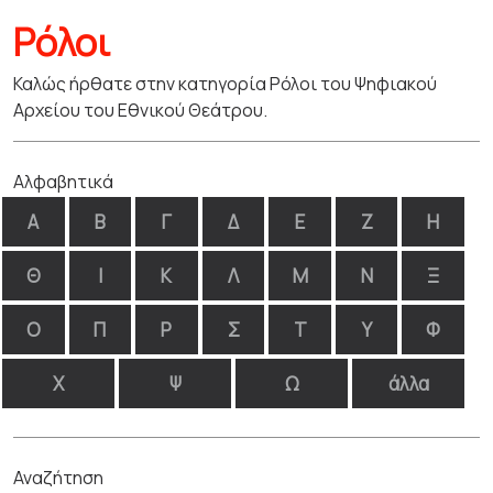
Ρόλοι
Καλώς ήρθατε στην κατηγορία Ρόλοι του Ψηφιακού
Αρχείου του Εθνικού Θεάτρου.
Αλφαβητικά
Α
Β
Γ
Δ
Ε
Ζ
Η
Θ
Ι
Κ
Λ
Μ
Ν
Ξ
Ο
Π
Ρ
Σ
Τ
Υ
Φ
Χ
Ψ
Ω
άλλα
Αναζήτηση