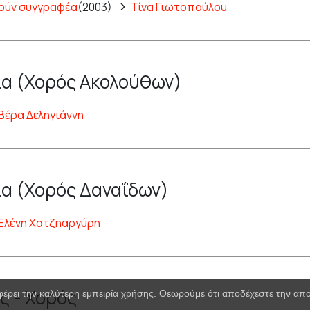
ούν συγγραφέα
(2003)
Τίνα Γιωτοπούλου
α (Χορός Ακολούθων)
Βέρα Δεληγιάννη
α (Χορός Δαναΐδων)
Ελένη Χατζηαργύρη
ς - Χορός
φέρει την καλύτερη εμπειρία χρήσης. Θεωρούμε ότι αποδέχεστε την α