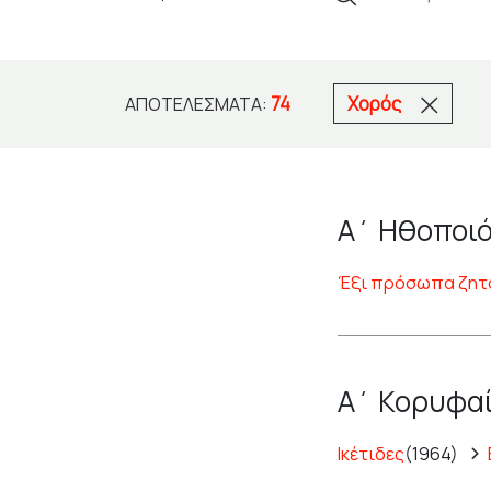
74
Χορός
ΑΠΟΤΕΛΈΣΜΑΤΑ:
Α΄ Ηθοποιό
Έξι πρόσωπα ζητ
Α΄ Κορυφαί
Ικέτιδες
(1964)