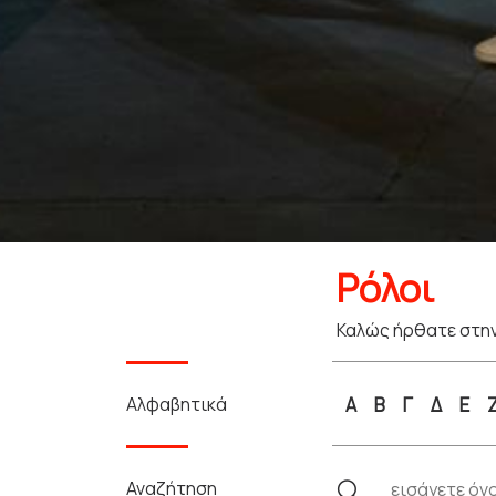
Ρόλοι
Καλώς ήρθατε στην
Αλφαβητικά
Α
Β
Γ
Δ
Ε
Αναζήτηση