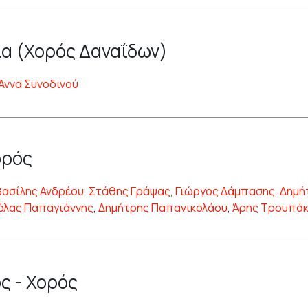
α (Χορός Δαναΐδων)
Άννα Συνοδινού
ορός
Βασίλης Ανδρέου
,
Στάθης Γράψας
,
Γιώργος Δάμπασης
,
Δημή
όλας Παπαγιάννης
,
Δημήτρης Παπανικολάου
,
Άρης Τρουπά
ς - Χορός