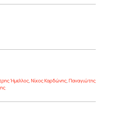
τρης Ήμελλος
,
Νίκος Καρδώνης
,
Παναγιώτης
κης