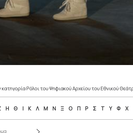
 κατηγορία Ρόλοι του Ψηφιακού Αρχείου του Εθνικού Θεάτ
Ζ
Η
Θ
Ι
Κ
Λ
Μ
Ν
Ξ
Ο
Π
Ρ
Σ
Τ
Υ
Φ
Χ