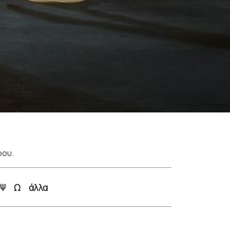
ρου.
Ψ
Ω
άλλα