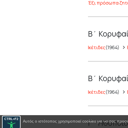
Έξι πρόσωπα ζητ
Β΄ Κορυφαί
Ικέτιδες
(1964)
Β΄ Κορυφαί
Ικέτιδες
(1964)
CTRL+F2
Γ΄ Ηθοποιό
Αυτός ο ιστότοπος χρησιμοποιεί cookies για να σας προσ