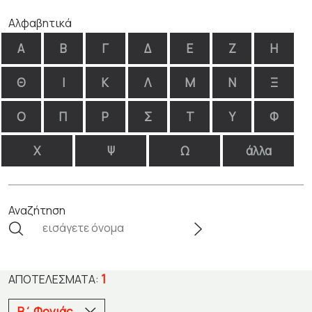
Αλφαβητικά
Α
Β
Γ
Δ
Ε
Ζ
Η
Θ
Ι
Κ
Λ
Μ
Ν
Ξ
Ο
Π
Ρ
Σ
Τ
Υ
Φ
Χ
Ψ
Ω
άλλα
Αναζήτηση
1
ΑΠΟΤΕΛΈΣΜΑΤΑ:
Β΄ Φονιάς