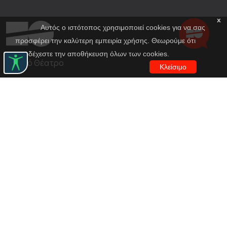
x
Αυτός ο ιστότοπος χρησιμοποιεί cookies για να σας
προσφέρει την καλύτερη εμπειρία χρήσης. Θεωρούμε ότι
αποδέχεστε την αποθήκευση όλων των cookies.
Εθνικό Θέατρο
Κλείσιμο
Αγίου Κωνσταντίνου 22-24
10437, Αθήνα
Τηλ. κέντρο 210 5288100
archive@n-t.gr
Εφαρμογές
Εικονική περιήγηση κοστουμιών
Εικονική ξενάγηση