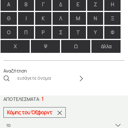
Α
Β
Γ
Δ
Ε
Ζ
Η
Θ
Ι
Κ
Λ
Μ
Ν
Ξ
Ο
Π
Ρ
Σ
Τ
Υ
Φ
Χ
Ψ
Ω
άλλα
Αναζήτηση
1
ΑΠΟΤΕΛΈΣΜΑΤΑ:
Κόμης του Όξφορντ