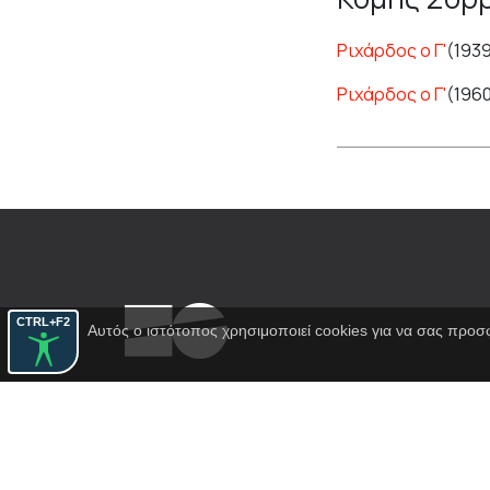
Ριχάρδος ο Γ'
(193
Ριχάρδος ο Γ'
(196
CTRL+F2
Αυτός ο ιστότοπος χρησιμοποιεί cookies για να σας προσ
Εθνικό Θέατρο
Αγίου Κωνσταντίνου 22-24
10437, Αθήνα