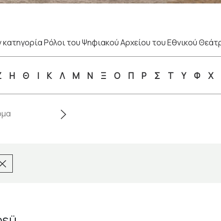
 κατηγορία Ρόλοι του Ψηφιακού Αρχείου του Εθνικού Θεάτ
Ζ
Η
Θ
Ι
Κ
Λ
Μ
Ν
Ξ
Ο
Π
Ρ
Σ
Τ
Υ
Φ
Χ
ρεϋ