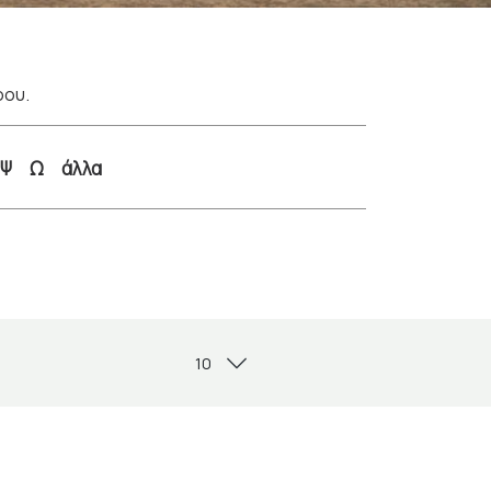
ρου.
Ψ
Ω
άλλα