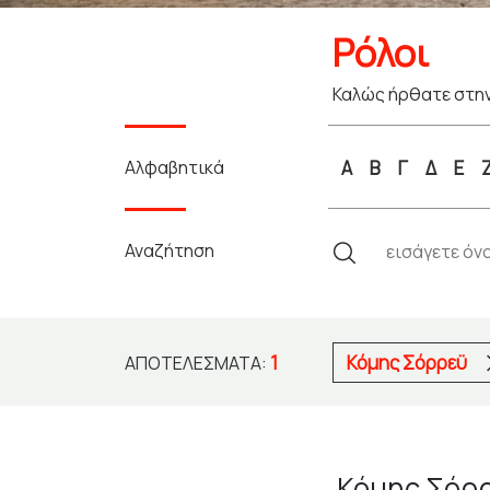
Ρόλοι
Καλώς ήρθατε στην
Αλφαβητικά
Α
Β
Γ
Δ
Ε
Αναζήτηση
1
Κόμης Σόρρεϋ
ΑΠΟΤΕΛΈΣΜΑΤΑ:
Κόμης Σόρ