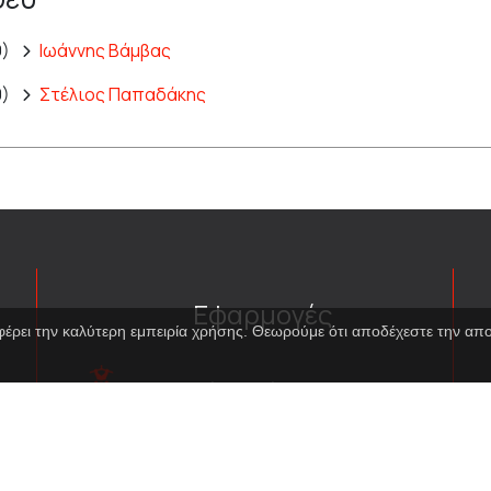
9)
Ιωάννης Βάμβας
0)
Στέλιος Παπαδάκης
Εφαρμογές
φέρει την καλύτερη εμπειρία χρήσης. Θεωρούμε ότι αποδέχεστε την α
Εικονική περιήγηση
κοστουμιών
Εικονική ξενάγηση