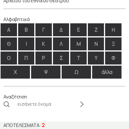
Αρχείου του Εθνικού Θεάτρου.
Αλφαβητικά
Α
Β
Γ
Δ
Ε
Ζ
Η
Θ
Ι
Κ
Λ
Μ
Ν
Ξ
Ο
Π
Ρ
Σ
Τ
Υ
Φ
Χ
Ψ
Ω
άλλα
Αναζήτηση
2
ΑΠΟΤΕΛΈΣΜΑΤΑ: