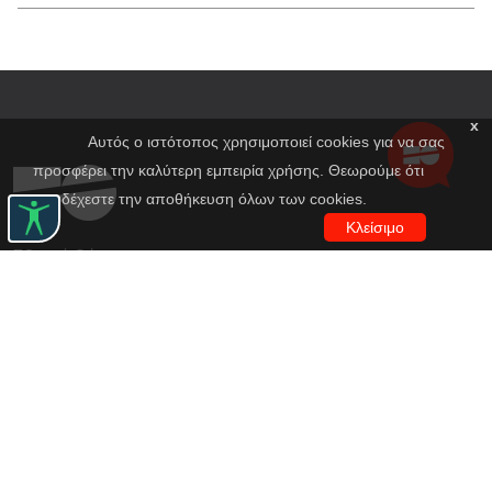
x
Αυτός ο ιστότοπος χρησιμοποιεί cookies για να σας
προσφέρει την καλύτερη εμπειρία χρήσης. Θεωρούμε ότι
αποδέχεστε την αποθήκευση όλων των cookies.
Κλείσιμο
Εθνικό Θέατρο
Αγίου Κωνσταντίνου 22-24
10437, Αθήνα
Τηλ. κέντρο 210 5288100
archive@n-t.gr
Εφαρμογές