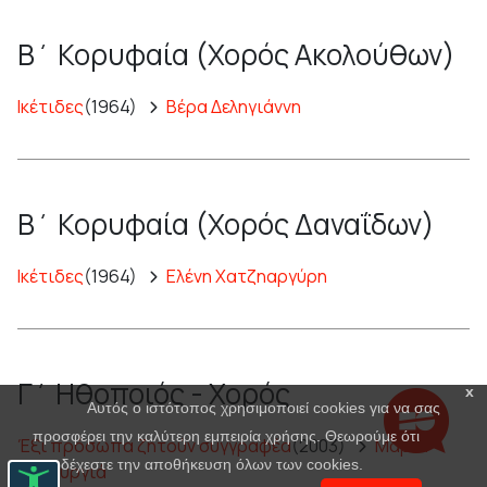
Β΄ Κορυφαία (Χορός Ακολούθων)
Ικέτιδες
(1964)
Βέρα Δεληγιάννη
Β΄ Κορυφαία (Χορός Δαναΐδων)
Ικέτιδες
(1964)
Ελένη Χατζηαργύρη
Γ΄ Ηθοποιός - Χορός
x
Αυτός ο ιστότοπος χρησιμοποιεί cookies για να σας
προσφέρει την καλύτερη εμπειρία χρήσης. Θεωρούμε ότι
Έξι πρόσωπα ζητούν συγγραφέα
(2003)
Μαρία
αποδέχεστε την αποθήκευση όλων των cookies.
Πανουργιά