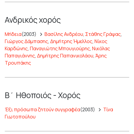
Ανδρικός χορός
Μήδεια
(2003)
Βασίλης Ανδρέου
,
Στάθης Γράψας
,
Γιώργος Δάμπασης
,
Δημήτρης Ήμελλος
,
Νίκος
Καρδώνης
,
Παναγιώτης Μπουγιούρης
,
Νικόλας
Παπαγιάννης
,
Δημήτρης Παπανικολάου
,
Άρης
Τρουπάκης
Β΄ Ηθοποιός - Χορός
Έξι πρόσωπα ζητούν συγγραφέα
(2003)
Τίνα
Γιωτοπούλου