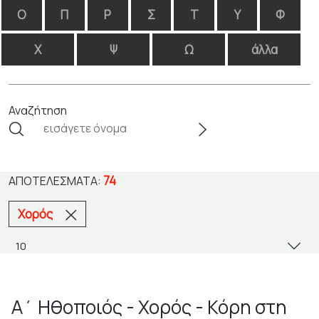
Ο
Π
Ρ
Σ
Τ
Υ
Φ
Χ
Ψ
Ω
άλλα
Αναζήτηση
74
ΑΠΟΤΕΛΈΣΜΑΤΑ:
Χορός
Α΄ Ηθοποιός - Χορός - Κόρη στη