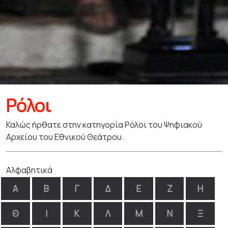
Ρόλοι
Καλώς ήρθατε στην κατηγορία Ρόλοι του Ψηφιακού
Αρχείου του Εθνικού Θεάτρου.
Αλφαβητικά
Α
Β
Γ
Δ
Ε
Ζ
Η
Θ
Ι
Κ
Λ
Μ
Ν
Ξ