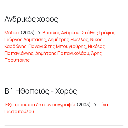
Ανδρικός χορός
Μήδεια
(2003)
Βασίλης Ανδρέου
,
Στάθης Γράψας
,
Γιώργος Δάμπασης
,
Δημήτρης Ήμελλος
,
Νίκος
Καρδώνης
,
Παναγιώτης Μπουγιούρης
,
Νικόλας
Παπαγιάννης
,
Δημήτρης Παπανικολάου
,
Άρης
Τρουπάκης
Β΄ Ηθοποιός - Χορός
Έξι πρόσωπα ζητούν συγγραφέα
(2003)
Τίνα
Γιωτοπούλου