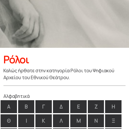
Ρόλοι
Καλώς ήρθατε στην κατηγορία Ρόλοι του Ψηφιακού
Αρχείου του Εθνικού Θεάτρου.
Αλφαβητικά
Α
Β
Γ
Δ
Ε
Ζ
Η
Θ
Ι
Κ
Λ
Μ
Ν
Ξ