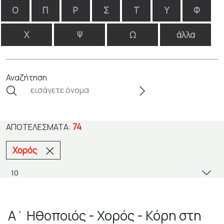
Ο
Π
Ρ
Σ
Τ
Υ
Φ
Χ
Ψ
Ω
άλλα
Αναζήτηση
74
ΑΠΟΤΕΛΈΣΜΑΤΑ:
Χορός
Α΄ Ηθοποιός - Χορός - Κόρη στη