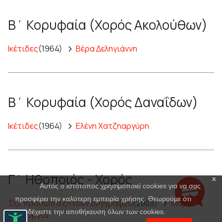
Β΄ Κορυφαία (Χορός Ακολούθων)
Ικέτιδες
(1964)
Βέρα Δεληγιάννη
Β΄ Κορυφαία (Χορός Δαναΐδων)
Ικέτιδες
(1964)
Ελένη Χατζηαργύρη
Γ΄ Ηθοποιός - Χορός
x
Αυτός ο ιστότοπος χρησιμοποιεί cookies για να σας
προσφέρει την καλύτερη εμπειρία χρήσης. Θεωρούμε ότι
Έξι πρόσωπα ζητούν συγγραφέα
(2003)
Μαρία
αποδέχεστε την αποθήκευση όλων των cookies.
Πανουργιά