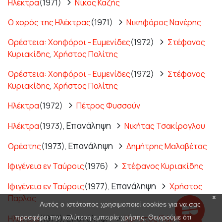
Ηλέκτρα
(1971)
Νίκος Καζής
Ο χορός της Ηλέκτρας
(1971)
Νικηφόρος Νανέρης
Ορέστεια: Χοηφόροι - Ευμενίδες
(1972)
Στέφανος
Κυριακίδης
,
Χρήστος Πολίτης
Ορέστεια: Χοηφόροι - Ευμενίδες
(1972)
Στέφανος
Κυριακίδης
,
Χρήστος Πολίτης
Ηλέκτρα
(1972)
Πέτρος Φυσσούν
Επανάληψη
Ηλέκτρα
(1973),
Νικήτας Τσακίρογλου
Επανάληψη
Ορέστης
(1973),
Δημήτρης Μαλαβέτας
Ιφιγένεια εν Ταύροις
(1976)
Στέφανος Κυριακίδης
Επανάληψη
Ιφιγένεια εν Ταύροις
(1977),
Χρήστος
Πάρλας
x
Αυτός ο ιστότοπος χρησιμοποιεί cookies για να σας
Επανάληψη
Ηλέκτρα
(1978),
Χρήστος Πάρλας
προσφέρει την καλύτερη εμπειρία χρήσης. Θεωρούμε ότι