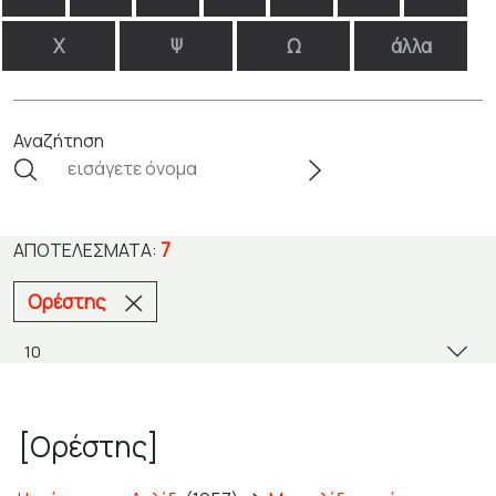
Χ
Ψ
Ω
άλλα
Αναζήτηση
7
ΑΠΟΤΕΛΈΣΜΑΤΑ:
Ορέστης
[Ορέστης]