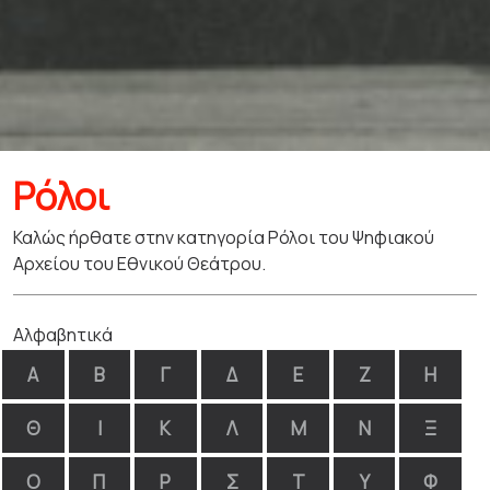
Ρόλοι
Καλώς ήρθατε στην κατηγορία Ρόλοι του Ψηφιακού
Αρχείου του Εθνικού Θεάτρου.
Αλφαβητικά
Α
Β
Γ
Δ
Ε
Ζ
Η
Θ
Ι
Κ
Λ
Μ
Ν
Ξ
Ο
Π
Ρ
Σ
Τ
Υ
Φ