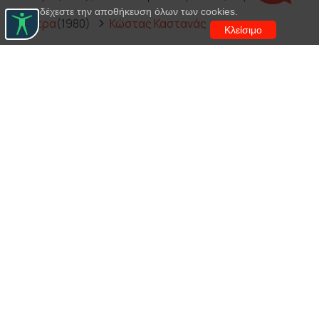
αποδέχεστε την αποθήκευση όλων των cookies.
Ηλέκτρα
(1980)
Κώστας Καστανάς
Κλείσιμο
Ηλέκτρα
(1981)
Νικήτας Τσακίρογλου
Ιφιγένεια εν Ταύροις
(1981)
Βασίλης Κανάκης
Ορέστης
(1982)
Νικήτας Τσακίρογλου
Ηλέκτρα
(1986)
Κώστας Καρράς
Ο δείπνος
(1993)
Δημήτρης Λιγνάδης
Ηλέκτρα
(1996)
Μίλτος Δημουλής
Ηλέκτρα
(1998)
Νίκος Καραθάνος
Ορέστεια
(2001)
Νίκος Κουρής
Ηλέκτρα
(2005)
Γιάννος Περλέγκας
Ηλέκτρα
(2007)
Αποστόλης Τότσικας