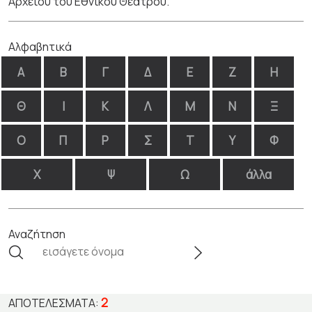
Αρχείου του Εθνικού Θεάτρου.
Αλφαβητικά
Α
Β
Γ
Δ
Ε
Ζ
Η
Θ
Ι
Κ
Λ
Μ
Ν
Ξ
Ο
Π
Ρ
Σ
Τ
Υ
Φ
Χ
Ψ
Ω
άλλα
Αναζήτηση
2
ΑΠΟΤΕΛΈΣΜΑΤΑ: