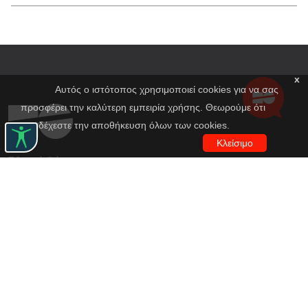
x
Αυτός ο ιστότοπος χρησιμοποιεί cookies για να σας
προσφέρει την καλύτερη εμπειρία χρήσης. Θεωρούμε ότι
αποδέχεστε την αποθήκευση όλων των cookies.
Κλείσιμο
Εθνικό Θέατρο
Αγίου Κωνσταντίνου 22-24
10437, Αθήνα
Τηλ. κέντρο 210 5288100
archive@n-t.gr
Εφαρμογές