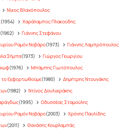
Νίκος Βλαχόπουλος
ς
(1954)
Χαράλαμπος Πλακούδης
(1962)
Γιάννης Στεφάνου
κυρίου Ραμόν Νοβάρο
(1973)
Γιάννης Λαμπρόπουλος
ύλα Σήμπα
(1973)
Γιώργος Γεωργίου
έχωφ
(1976)
Μπάμπης Γιωτόπουλος
α το ξεφορτωθούμε
(1980)
Δημήτρης Ντουνάκης
των
(1982)
Ντίνος Δουλγεράκης
μαράγδως
(1995)
Οδυσσέας Σταμούλης
κυρίου Ραμόν Νοβάρο
(2003)
Χρόνης Παυλίδης
των
(2011)
Θανάσης Κουρλαμπάς