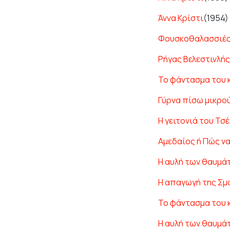
Άννα Κρίστι
(1954)
Φουσκοθαλασσιέ
Ρήγας Βελεστινλής
Το φάντασμα του 
Γύρνα πίσω μικρο
Η γειτονιά του Τσ
Αμεδαίος ή Πώς ν
Η αυλή των θαυμά
Η απαγωγή της Σ
Το φάντασμα του 
Η αυλή των θαυμά