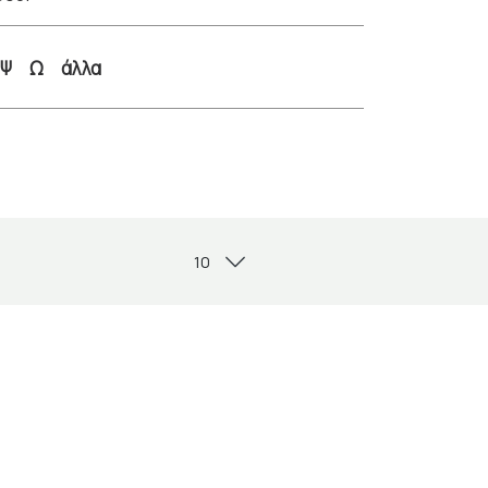
Ψ
Ω
άλλα