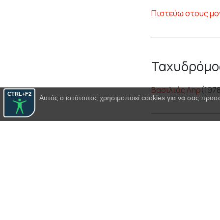
Πιστεύω στους μο
Ταχυδρόμος
Βασιλιάς Ληρ
(197
CTRL+F2
Αυτός ο ιστότοπος χρησιμοποιεί cookies για να σας προσ
Ο ταχυδρό
Το φάντασμα του 