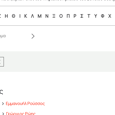
Ζ
Η
Θ
Ι
Κ
Λ
Μ
Ν
Ξ
Ο
Π
Ρ
Σ
Τ
Υ
Φ
Χ
ς
Εμμανουήλ Ρούσσος
Γεώργιος Ρώης