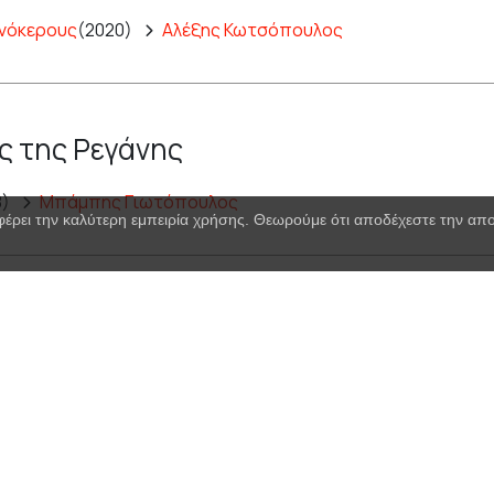
νόκερους
(2020)
Αλέξης Κωτσόπουλος
 της Ρεγάνης
8)
Μπάμπης Γιωτόπουλος
φέρει την καλύτερη εμπειρία χρήσης. Θεωρούμε ότι αποδέχεστε την α
μος
Επανάληψη
κυρίου Ραμόν Νοβάρο
(1973),
Δημήτρης Γενν