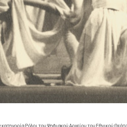
 κατηγορία Ρόλοι του Ψηφιακού Αρχείου του Εθνικού Θεάτ