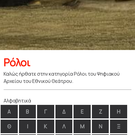
Ρόλοι
Καλώς ήρθατε στην κατηγορία Ρόλοι του Ψηφιακού
Αρχείου του Εθνικού Θεάτρου.
Αλφαβητικά
Α
Β
Γ
Δ
Ε
Ζ
Η
Θ
Ι
Κ
Λ
Μ
Ν
Ξ