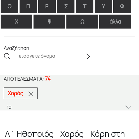
Ο
Π
Ρ
Σ
Τ
Υ
Φ
Χ
Ψ
Ω
άλλα
Αναζήτηση
74
ΑΠΟΤΕΛΈΣΜΑΤΑ:
Χορός
Α΄ Ηθοποιός - Χορός - Κόρη στη