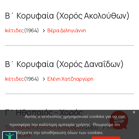
Β΄ Κορυφαία (Χορός Ακολούθων)
Ικέτιδες
(1964)
Βέρα Δεληγιάννη
Β΄ Κορυφαία (Χορός Δαναΐδων)
Ικέτιδες
(1964)
Ελένη Χατζηαργύρη
Γ΄ Ηθοποιός - Χορός
x
Αυτός ο ιστότοπος χρησιμοποιεί cookies για να σας
προσφέρει την καλύτερη εμπειρία χρήσης. Θεωρούμε ότι
Έξι πρόσωπα ζητούν συγγραφέα
(2003)
Μαρία
αποδέχεστε την αποθήκευση όλων των cookies.
Πανουργιά