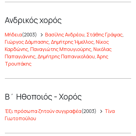
Ανδρικός χορός
Μήδεια
(2003)
Βασίλης Ανδρέου
,
Στάθης Γράψας
,
Γιώργος Δάμπασης
,
Δημήτρης Ήμελλος
,
Νίκος
Καρδώνης
,
Παναγιώτης Μπουγιούρης
,
Νικόλας
Παπαγιάννης
,
Δημήτρης Παπανικολάου
,
Άρης
Τρουπάκης
Β΄ Ηθοποιός - Χορός
Έξι πρόσωπα ζητούν συγγραφέα
(2003)
Τίνα
Γιωτοπούλου