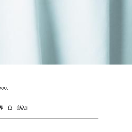
ρου.
Ψ
Ω
άλλα