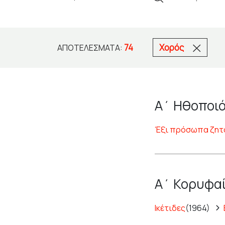
74
Χορός
ΑΠΟΤΕΛΈΣΜΑΤΑ:
Α΄ Ηθοποιό
Έξι πρόσωπα ζητ
Α΄ Κορυφαί
Ικέτιδες
(1964)