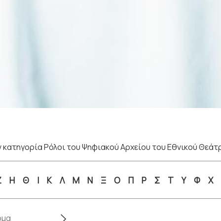
 κατηγορία Ρόλοι του Ψηφιακού Αρχείου του Εθνικού Θεάτ
Ζ
Η
Θ
Ι
Κ
Λ
Μ
Ν
Ξ
Ο
Π
Ρ
Σ
Τ
Υ
Φ
Χ