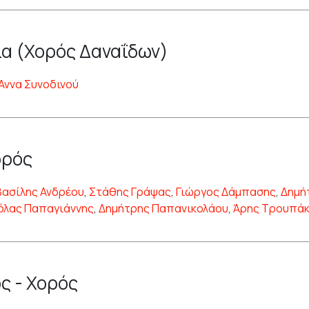
α (Χορός Δαναΐδων)
Άννα Συνοδινού
ορός
Βασίλης Ανδρέου
,
Στάθης Γράψας
,
Γιώργος Δάμπασης
,
Δημή
όλας Παπαγιάννης
,
Δημήτρης Παπανικολάου
,
Άρης Τρουπά
ς - Χορός