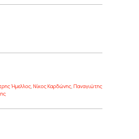
τρης Ήμελλος
,
Νίκος Καρδώνης
,
Παναγιώτης
κης