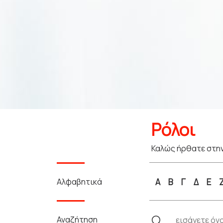
Ρόλοι
Καλώς ήρθατε στην
Αλφαβητικά
Α
Β
Γ
Δ
Ε
Αναζήτηση