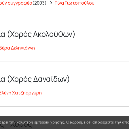
ούν συγγραφέα
(2003)
Τίνα Γιωτοπούλου
α (Χορός Ακολούθων)
Βέρα Δεληγιάννη
α (Χορός Δαναΐδων)
Ελένη Χατζηαργύρη
ς - Χορός
φέρει την καλύτερη εμπειρία χρήσης. Θεωρούμε ότι αποδέχεστε την α