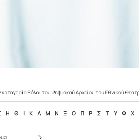
 κατηγορία Ρόλοι του Ψηφιακού Αρχείου του Εθνικού Θεάτ
Ζ
Η
Θ
Ι
Κ
Λ
Μ
Ν
Ξ
Ο
Π
Ρ
Σ
Τ
Υ
Φ
Χ