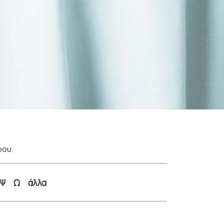
ρου.
Ψ
Ω
άλλα