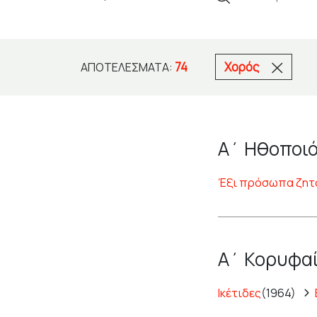
74
Χορός
ΑΠΟΤΕΛΈΣΜΑΤΑ:
Α΄ Ηθοποιό
Έξι πρόσωπα ζητ
Α΄ Κορυφαί
Ικέτιδες
(1964)