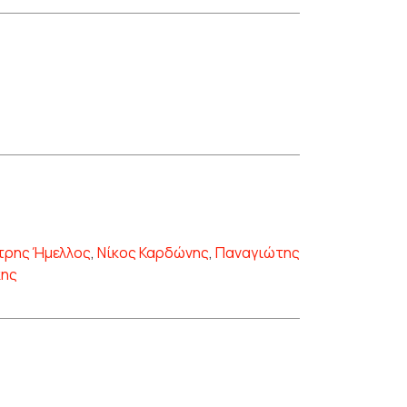
τρης Ήμελλος
,
Νίκος Καρδώνης
,
Παναγιώτης
κης