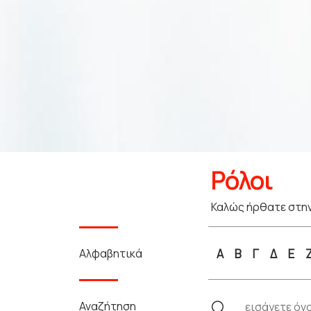
Ρόλοι
Καλώς ήρθατε στην
Αλφαβητικά
Α
Β
Γ
Δ
Ε
Αναζήτηση