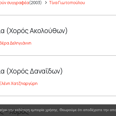
ούν συγγραφέα
(2003)
Τίνα Γιωτοπούλου
α (Χορός Ακολούθων)
Βέρα Δεληγιάννη
α (Χορός Δαναΐδων)
Ελένη Χατζηαργύρη
ς - Χορός
φέρει την καλύτερη εμπειρία χρήσης. Θεωρούμε ότι αποδέχεστε την α