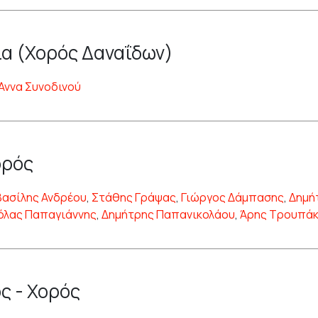
α (Χορός Δαναΐδων)
Άννα Συνοδινού
ορός
Βασίλης Ανδρέου
,
Στάθης Γράψας
,
Γιώργος Δάμπασης
,
Δημή
όλας Παπαγιάννης
,
Δημήτρης Παπανικολάου
,
Άρης Τρουπά
ς - Χορός