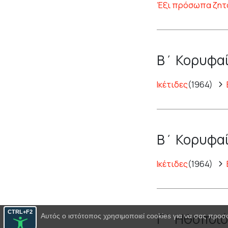
Έξι πρόσωπα ζητ
Β΄ Κορυφαί
Ικέτιδες
(1964)
Β΄ Κορυφαί
Ικέτιδες
(1964)
CTRL+F2
Γ΄ Ηθοποιό
Αυτός ο ιστότοπος χρησιμοποιεί cookies για να σας προσ