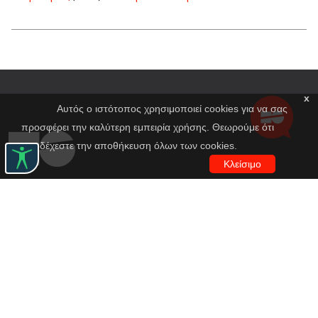
x
Αυτός ο ιστότοπος χρησιμοποιεί cookies για να σας
προσφέρει την καλύτερη εμπειρία χρήσης. Θεωρούμε ότι
αποδέχεστε την αποθήκευση όλων των cookies.
Κλείσιμο
Εθνικό Θέατρο
Αγίου Κωνσταντίνου 22-24
10437, Αθήνα
Τηλ. κέντρο 210 5288100
archive@n-t.gr