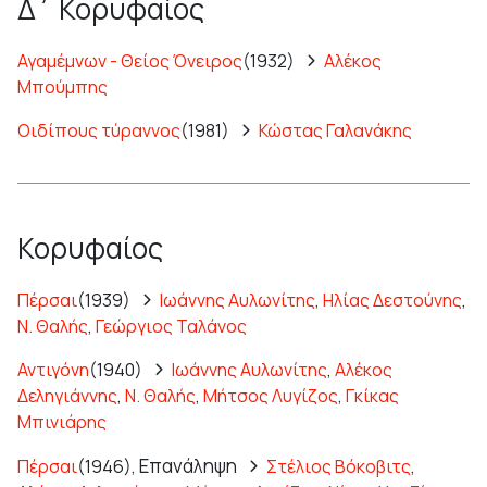
Δ΄ Κορυφαίος
Αγαμέμνων - Θείος Όνειρος
(1932)
Αλέκος
Μπούμπης
Οιδίπους τύραννος
(1981)
Κώστας Γαλανάκης
Κορυφαίος
Πέρσαι
(1939)
Ιωάννης Αυλωνίτης
,
Ηλίας Δεστούνης
,
Ν. Θαλής
,
Γεώργιος Ταλάνος
Αντιγόνη
(1940)
Ιωάννης Αυλωνίτης
,
Αλέκος
Δεληγιάννης
,
Ν. Θαλής
,
Μήτσος Λυγίζος
,
Γκίκας
Μπινιάρης
Επανάληψη
Πέρσαι
(1946),
Στέλιος Βόκοβιτς
,