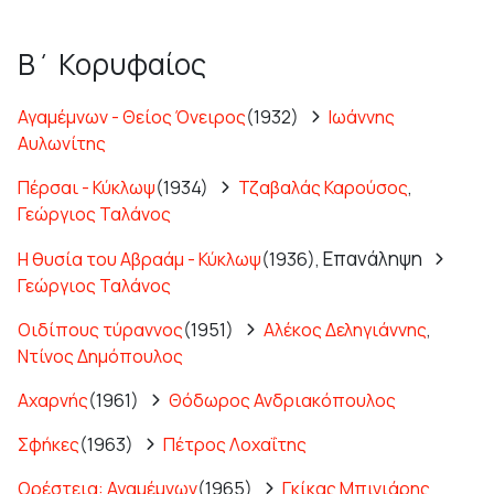
Β΄ Κορυφαίος
Αγαμέμνων - Θείος Όνειρος
(1932)
Ιωάννης
Αυλωνίτης
Πέρσαι - Κύκλωψ
(1934)
Τζαβαλάς Καρούσος
,
Γεώργιος Ταλάνος
Επανάληψη
Η θυσία του Αβραάμ - Κύκλωψ
(1936),
Γεώργιος Ταλάνος
Οιδίπους τύραννος
(1951)
Αλέκος Δεληγιάννης
,
Ντίνος Δημόπουλος
Αχαρνής
(1961)
Θόδωρος Ανδριακόπουλος
Σφήκες
(1963)
Πέτρος Λοχαΐτης
Ορέστεια: Αγαμέμνων
(1965)
Γκίκας Μπινιάρης