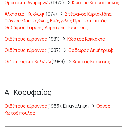
Ορέστεια: Αγαμέμνων
(1972)
Κώστας Κοσμόπουλος
Άλκηστις - Κύκλωψ
(1974)
Στέφανος Κυριακίδης
,
Γιάννης Μαυρογένης
,
Ευάγγελος Πρωτοπαππάς
,
Θόδωρος Σαρρής
,
Δημήτρης Τσούτσης
Οιδίπους τύραννος
(1981)
Κώστας Κοκκάκης
Οιδίπους τύραννος
(1987)
Θόδωρος Δημήτριεφ
Οιδίπους επί Κολωνώ
(1989)
Κώστας Κοκκάκης
Α΄Κορυφαίος
Επανάληψη
Οιδίπους τύραννος
(1955),
Θάνος
Κωτσόπουλος