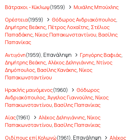
Βάτραχοι - Κύκλωψ
(1959)
Μιχάλης Μπούχλης
Ορέστεια
(1959)
Θόδωρος Ανδριακόπουλος
,
Δημήτρης Βεάκης
,
Πέτρος Λοχαΐτης
,
Στέλιος
Παπαδάκης
,
Νίκος Παπακωνσταντίνου
,
Βασίλης
Παπανίκας
Επανάληψη
Αντιγόνη
(1959),
Γρηγόρης Βαφιάς
,
Δημήτρης Βεάκης
,
Αλέκος Δεληγιάννης
,
Ντίνος
Δημόπουλος
,
Βασίλης Κανάκης
,
Νίκος
Παπακωνσταντίνου
Ηρακλής μαινόμενος
(1960)
Θόδωρος
Ανδριακόπουλος
,
Άγγελος Γιαννούλης
,
Νίκος
Παπακωνσταντίνου
,
Βασίλης Παπανίκας
Αίας
(1961)
Αλέκος Δεληγιάννης
,
Νίκος
Παπακωνσταντίνου
,
Βασίλης Παπανίκας
Επανάληψη
Οιδίπους επί Κολωνώ
(1961),
Αλέκος