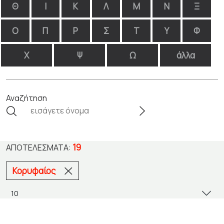
Θ
Ι
Κ
Λ
Μ
Ν
Ξ
Ο
Π
Ρ
Σ
Τ
Υ
Φ
Χ
Ψ
Ω
άλλα
Αναζήτηση
19
ΑΠΟΤΕΛΈΣΜΑΤΑ:
Κορυφαίος