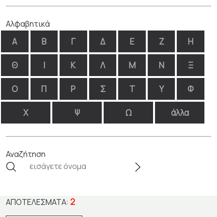
Αλφαβητικά
Α
Β
Γ
Δ
Ε
Ζ
Η
Θ
Ι
Κ
Λ
Μ
Ν
Ξ
Ο
Π
Ρ
Σ
Τ
Υ
Φ
Χ
Ψ
Ω
άλλα
Αναζήτηση
2
ΑΠΟΤΕΛΈΣΜΑΤΑ: