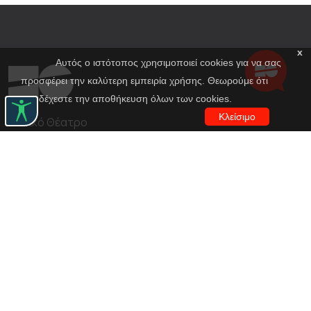
x
Αυτός ο ιστότοπος χρησιμοποιεί cookies για να σας
προσφέρει την καλύτερη εμπειρία χρήσης. Θεωρούμε ότι
αποδέχεστε την αποθήκευση όλων των cookies.
Κλείσιμο
Εθνικό Θέατρο
Αγίου Κωνσταντίνου 22-24
10437, Αθήνα
Τηλ. κέντρο 210 5288100
archive@n-t.gr
Εφαρμογές
Εικονική περιήγηση κοστουμιών