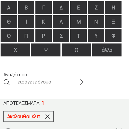
Α
Β
Γ
Δ
Ε
Ζ
Η
Θ
Ι
Κ
Λ
Μ
Ν
Ξ
Ο
Π
Ρ
Σ
Τ
Υ
Φ
Χ
Ψ
Ω
άλλα
Αναζήτηση
1
ΑΠΟΤΕΛΈΣΜΑΤΑ:
Ακόλουθοι κλπ