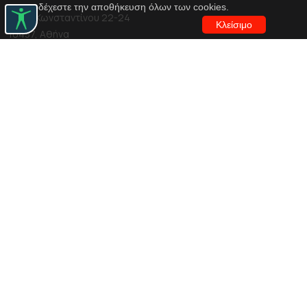
αποδέχεστε την αποθήκευση όλων των cookies.
Αγίου Κωνσταντίνου 22-24
Κλείσιμο
10437, Αθήνα
Τηλ. κέντρο 210 5288100
archive@n-t.gr
Εφαρμογές
Εικονική περιήγηση κοστουμιών
Εικονική ξενάγηση
Travel Through Theatre
Χρηματοδότηση