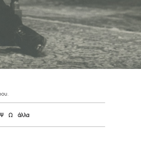
ρου.
Ψ
Ω
άλλα