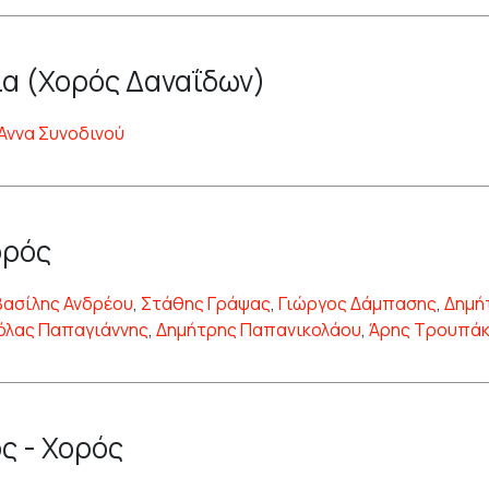
α (Χορός Δαναΐδων)
Άννα Συνοδινού
ορός
Βασίλης Ανδρέου
,
Στάθης Γράψας
,
Γιώργος Δάμπασης
,
Δημή
όλας Παπαγιάννης
,
Δημήτρης Παπανικολάου
,
Άρης Τρουπά
ς - Χορός