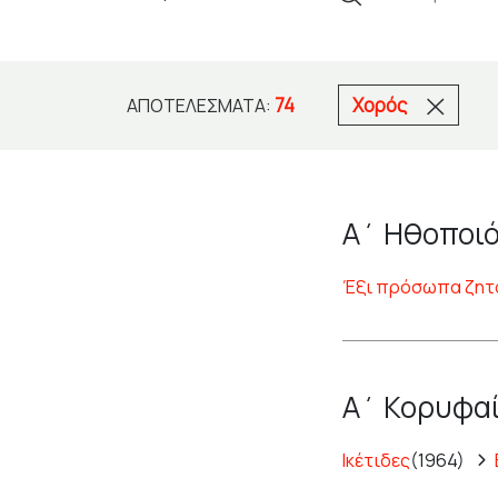
74
Χορός
ΑΠΟΤΕΛΈΣΜΑΤΑ:
Α΄ Ηθοποιό
Έξι πρόσωπα ζητ
Α΄ Κορυφαί
Ικέτιδες
(1964)