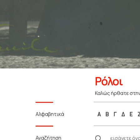
Ρόλοι
Καλώς ήρθατε στην
Αλφαβητικά
Α
Β
Γ
Δ
Ε
Αναζήτηση