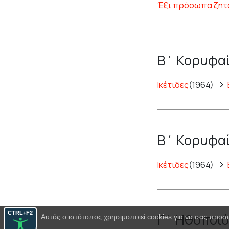
Έξι πρόσωπα ζητ
Β΄ Κορυφαί
Ικέτιδες
(1964)
Β΄ Κορυφαί
Ικέτιδες
(1964)
CTRL+F2
Γ΄ Ηθοποιό
Αυτός ο ιστότοπος χρησιμοποιεί cookies για να σας προσ