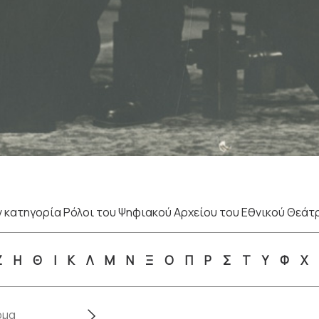
 κατηγορία Ρόλοι του Ψηφιακού Αρχείου του Εθνικού Θεάτ
Ζ
Η
Θ
Ι
Κ
Λ
Μ
Ν
Ξ
Ο
Π
Ρ
Σ
Τ
Υ
Φ
Χ