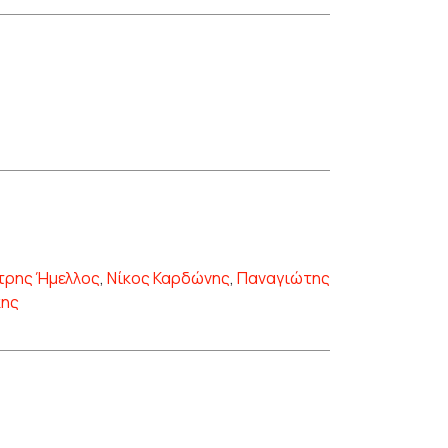
τρης Ήμελλος
,
Νίκος Καρδώνης
,
Παναγιώτης
κης