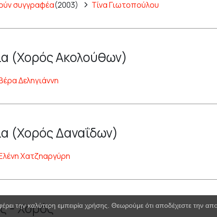
ούν συγγραφέα
(2003)
Τίνα Γιωτοπούλου
α (Χορός Ακολούθων)
Βέρα Δεληγιάννη
α (Χορός Δαναΐδων)
Ελένη Χατζηαργύρη
ς - Χορός
φέρει την καλύτερη εμπειρία χρήσης. Θεωρούμε ότι αποδέχεστε την α