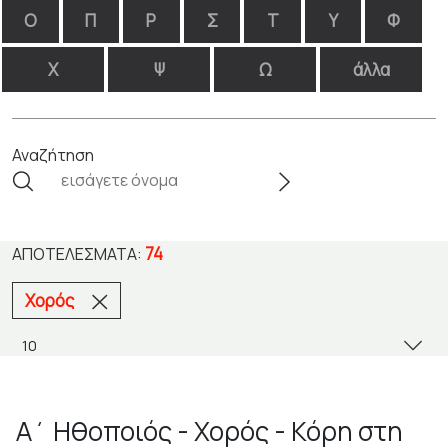
Ο
Π
Ρ
Σ
Τ
Υ
Φ
Χ
Ψ
Ω
άλλα
Αναζήτηση
74
ΑΠΟΤΕΛΈΣΜΑΤΑ:
Χορός
Α΄ Ηθοποιός - Χορός - Κόρη στη