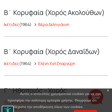
Β΄ Κορυφαία (Χορός Ακολούθων)
Ικέτιδες
(1964)
Βέρα Δεληγιάννη
Β΄ Κορυφαία (Χορός Δαναΐδων)
Ικέτιδες
(1964)
Ελένη Χατζηαργύρη
Γ΄ Ηθοποιός - Χορός
x
Αυτός ο ιστότοπος χρησιμοποιεί cookies για να σας
προσφέρει την καλύτερη εμπειρία χρήσης. Θεωρούμε ότι
Έξι πρόσωπα ζητούν συγγραφέα
(2003)
Μαρία
αποδέχεστε την αποθήκευση όλων των cookies.
Πανουργιά