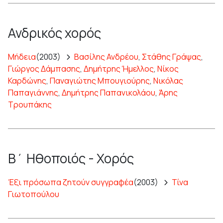
Ανδρικός χορός
Μήδεια
(2003)
Βασίλης Ανδρέου
,
Στάθης Γράψας
,
Γιώργος Δάμπασης
,
Δημήτρης Ήμελλος
,
Νίκος
Καρδώνης
,
Παναγιώτης Μπουγιούρης
,
Νικόλας
Παπαγιάννης
,
Δημήτρης Παπανικολάου
,
Άρης
Τρουπάκης
Β΄ Ηθοποιός - Χορός
Έξι πρόσωπα ζητούν συγγραφέα
(2003)
Τίνα
Γιωτοπούλου