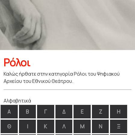
Ρόλοι
Καλώς ήρθατε στην κατηγορία Ρόλοι του Ψηφιακού
Αρχείου του Εθνικού Θεάτρου.
Αλφαβητικά
Α
Β
Γ
Δ
Ε
Ζ
Η
Θ
Ι
Κ
Λ
Μ
Ν
Ξ