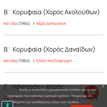
Β΄ Κορυφαία (Χορός Ακολούθων)
Ικέτιδες
(1964)
Βέρα Δεληγιάννη
Β΄ Κορυφαία (Χορός Δαναΐδων)
Ικέτιδες
(1964)
Ελένη Χατζηαργύρη
Γ΄ Ηθοποιός - Χορός
x
Αυτός ο ιστότοπος χρησιμοποιεί cookies για να σας
προσφέρει την καλύτερη εμπειρία χρήσης. Θεωρούμε ότι
Έξι πρόσωπα ζητούν συγγραφέα
(2003)
Μαρία
αποδέχεστε την αποθήκευση όλων των cookies.
Πανουργιά