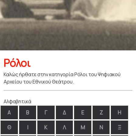
Ρόλοι
Καλώς ήρθατε στην κατηγορία Ρόλοι του Ψηφιακού
Αρχείου του Εθνικού Θεάτρου.
Αλφαβητικά
Α
Β
Γ
Δ
Ε
Ζ
Η
Θ
Ι
Κ
Λ
Μ
Ν
Ξ