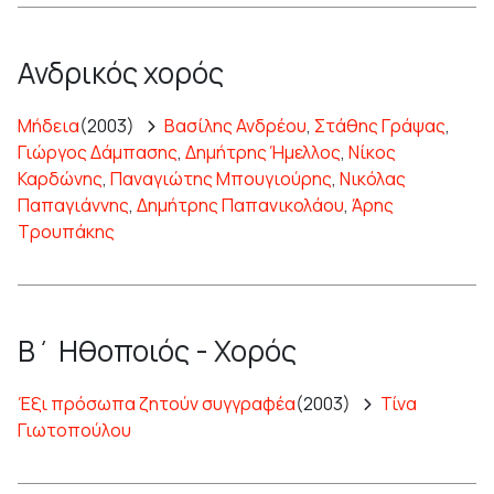
Ανδρικός χορός
Μήδεια
(2003)
Βασίλης Ανδρέου
,
Στάθης Γράψας
,
Γιώργος Δάμπασης
,
Δημήτρης Ήμελλος
,
Νίκος
Καρδώνης
,
Παναγιώτης Μπουγιούρης
,
Νικόλας
Παπαγιάννης
,
Δημήτρης Παπανικολάου
,
Άρης
Τρουπάκης
Β΄ Ηθοποιός - Χορός
Έξι πρόσωπα ζητούν συγγραφέα
(2003)
Τίνα
Γιωτοπούλου