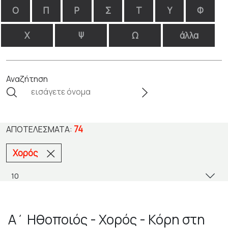
Ο
Π
Ρ
Σ
Τ
Υ
Φ
Χ
Ψ
Ω
άλλα
Αναζήτηση
74
ΑΠΟΤΕΛΈΣΜΑΤΑ:
Χορός
Α΄ Ηθοποιός - Χορός - Κόρη στη