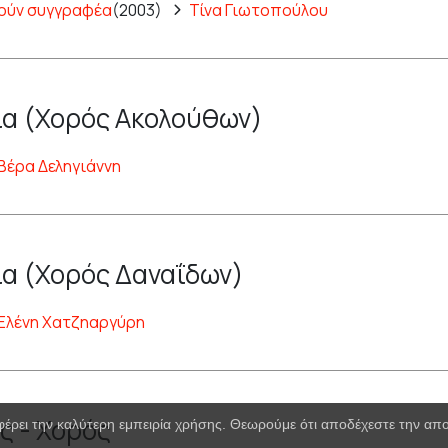
ούν συγγραφέα
(2003)
Τίνα Γιωτοπούλου
α (Χορός Ακολούθων)
Βέρα Δεληγιάννη
α (Χορός Δαναΐδων)
Ελένη Χατζηαργύρη
ς - Χορός
φέρει την καλύτερη εμπειρία χρήσης. Θεωρούμε ότι αποδέχεστε την α