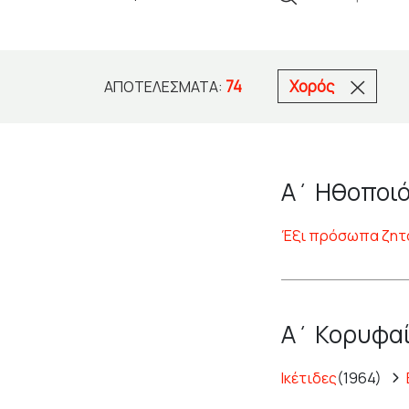
74
Χορός
ΑΠΟΤΕΛΈΣΜΑΤΑ:
Α΄ Ηθοποιό
Έξι πρόσωπα ζητ
Α΄ Κορυφαί
Ικέτιδες
(1964)