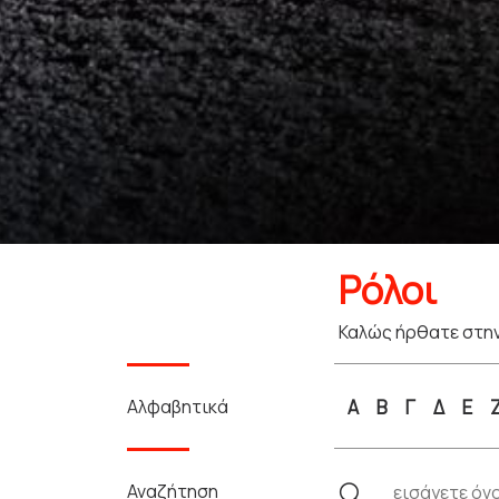
Ρόλοι
Καλώς ήρθατε στην
Αλφαβητικά
Α
Β
Γ
Δ
Ε
Αναζήτηση