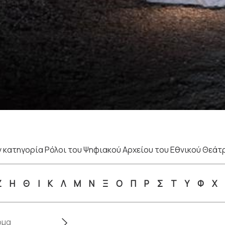
 κατηγορία Ρόλοι του Ψηφιακού Αρχείου του Εθνικού Θεάτ
Ζ
Η
Θ
Ι
Κ
Λ
Μ
Ν
Ξ
Ο
Π
Ρ
Σ
Τ
Υ
Φ
Χ