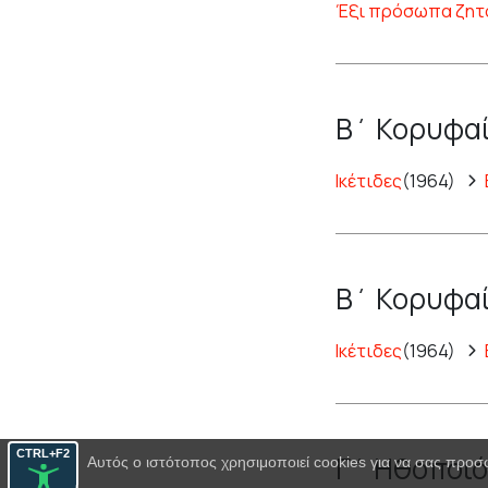
Έξι πρόσωπα ζητ
Β΄ Κορυφαί
Ικέτιδες
(1964)
Β΄ Κορυφαί
Ικέτιδες
(1964)
CTRL+F2
Γ΄ Ηθοποιό
Αυτός ο ιστότοπος χρησιμοποιεί cookies για να σας προσ