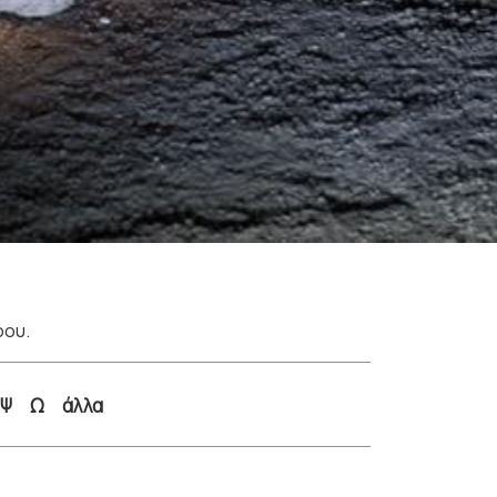
ρου.
Ψ
Ω
άλλα