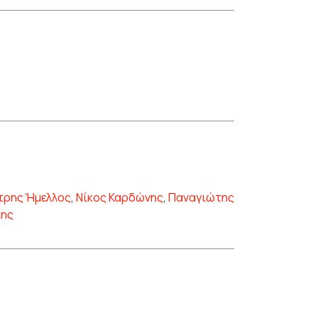
τρης Ήμελλος
,
Νίκος Καρδώνης
,
Παναγιώτης
κης