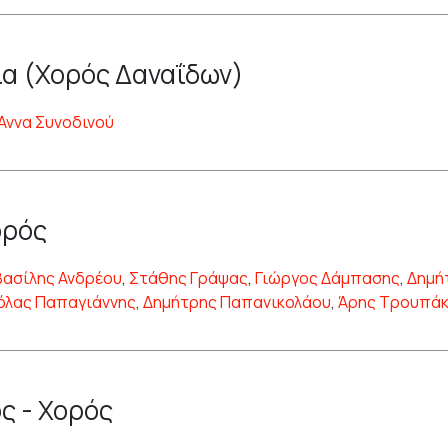
α (Χορός Δαναΐδων)
Άννα Συνοδινού
ορός
Βασίλης Ανδρέου
,
Στάθης Γράψας
,
Γιώργος Δάμπασης
,
Δημή
όλας Παπαγιάννης
,
Δημήτρης Παπανικολάου
,
Άρης Τρουπά
ς - Χορός