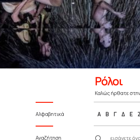
Ρόλοι
Καλώς ήρθατε στην
Αλφαβητικά
Α
Β
Γ
Δ
Ε
Αναζήτηση