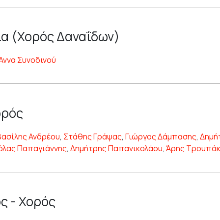
α (Χορός Δαναΐδων)
Άννα Συνοδινού
ορός
Βασίλης Ανδρέου
,
Στάθης Γράψας
,
Γιώργος Δάμπασης
,
Δημή
όλας Παπαγιάννης
,
Δημήτρης Παπανικολάου
,
Άρης Τρουπά
ς - Χορός