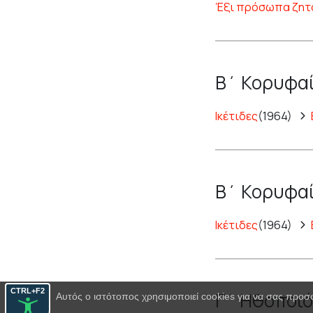
Έξι πρόσωπα ζητ
Β΄ Κορυφαί
Ικέτιδες
(1964)
Β΄ Κορυφαί
Ικέτιδες
(1964)
CTRL+F2
Γ΄ Ηθοποιό
Αυτός ο ιστότοπος χρησιμοποιεί cookies για να σας προσ