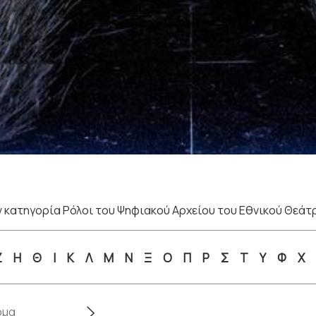
 κατηγορία Ρόλοι του Ψηφιακού Αρχείου του Εθνικού Θεάτ
Ζ
Η
Θ
Ι
Κ
Λ
Μ
Ν
Ξ
Ο
Π
Ρ
Σ
Τ
Υ
Φ
Χ