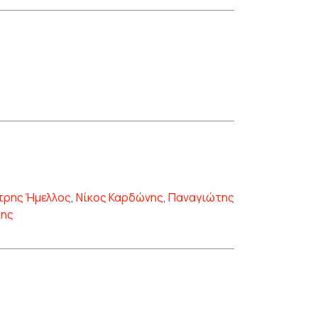
τρης Ήμελλος
,
Νίκος Καρδώνης
,
Παναγιώτης
κης