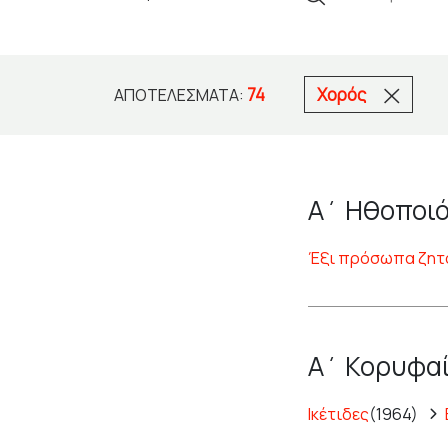
74
Χορός
ΑΠΟΤΕΛΈΣΜΑΤΑ:
Α΄ Ηθοποιό
Έξι πρόσωπα ζητ
Α΄ Κορυφαί
Ικέτιδες
(1964)