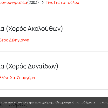
ούν συγγραφέα
(2003)
Τίνα Γιωτοπούλου
α (Χορός Ακολούθων)
Βέρα Δεληγιάννη
α (Χορός Δαναΐδων)
Ελένη Χατζηαργύρη
ς - Χορός
φέρει την καλύτερη εμπειρία χρήσης. Θεωρούμε ότι αποδέχεστε την α