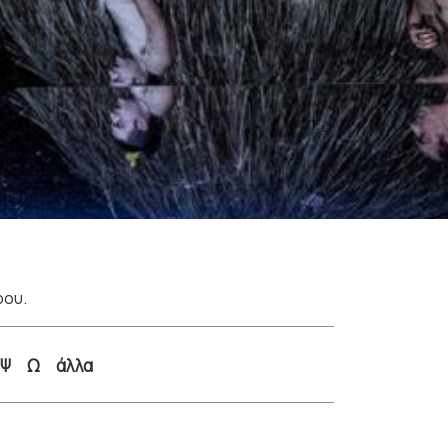
ρου.
Ψ
Ω
άλλα