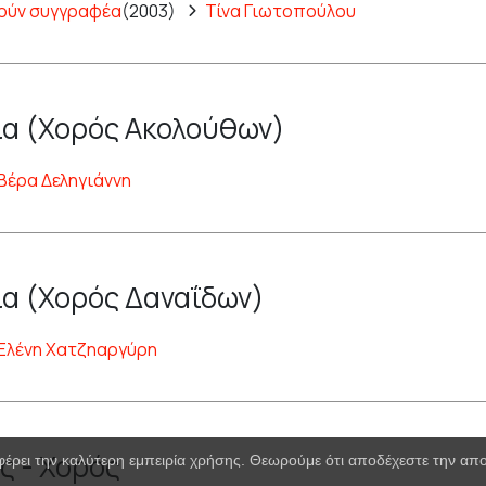
ούν συγγραφέα
(2003)
Τίνα Γιωτοπούλου
α (Χορός Ακολούθων)
Βέρα Δεληγιάννη
α (Χορός Δαναΐδων)
Ελένη Χατζηαργύρη
ς - Χορός
φέρει την καλύτερη εμπειρία χρήσης. Θεωρούμε ότι αποδέχεστε την α