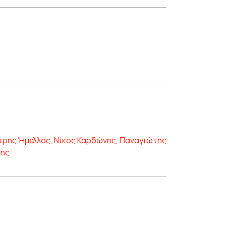
τρης Ήμελλος
,
Νίκος Καρδώνης
,
Παναγιώτης
κης