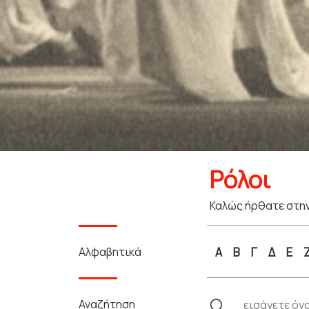
Ρόλοι
Καλώς ήρθατε στην
Αλφαβητικά
Α
Β
Γ
Δ
Ε
Αναζήτηση