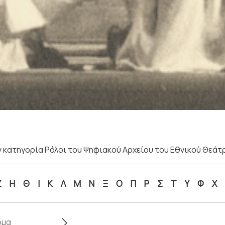
 κατηγορία Ρόλοι του Ψηφιακού Αρχείου του Εθνικού Θεάτ
Ζ
Η
Θ
Ι
Κ
Λ
Μ
Ν
Ξ
Ο
Π
Ρ
Σ
Τ
Υ
Φ
Χ