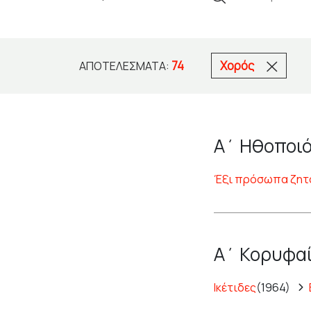
74
Χορός
ΑΠΟΤΕΛΈΣΜΑΤΑ:
Α΄ Ηθοποιό
Έξι πρόσωπα ζητ
Α΄ Κορυφαί
Ικέτιδες
(1964)