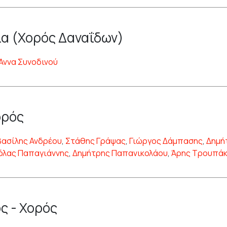
α (Χορός Δαναΐδων)
Άννα Συνοδινού
ορός
Βασίλης Ανδρέου
,
Στάθης Γράψας
,
Γιώργος Δάμπασης
,
Δημή
όλας Παπαγιάννης
,
Δημήτρης Παπανικολάου
,
Άρης Τρουπά
ς - Χορός