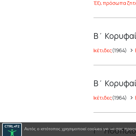
Έξι πρόσωπα ζητ
Β΄ Κορυφαί
Ικέτιδες
(1964)
Β΄ Κορυφαί
Ικέτιδες
(1964)
CTRL+F2
Γ΄ Ηθοποιό
Αυτός ο ιστότοπος χρησιμοποιεί cookies για να σας προσ