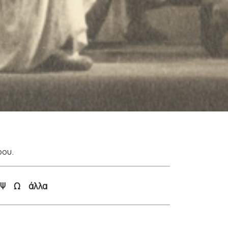
ρου.
Ψ
Ω
άλλα