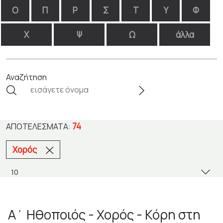
Ο
Π
Ρ
Σ
Τ
Υ
Φ
Χ
Ψ
Ω
άλλα
Αναζήτηση
74
ΑΠΟΤΕΛΈΣΜΑΤΑ:
Χορός
Α΄ Ηθοποιός - Χορός - Κόρη στη