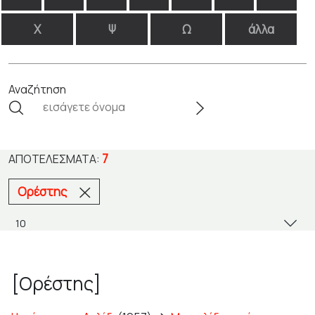
Χ
Ψ
Ω
άλλα
Αναζήτηση
7
ΑΠΟΤΕΛΈΣΜΑΤΑ:
Ορέστης
[Ορέστης]