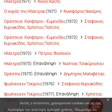
Ηλέκτρα
(1971)
Νίκος Καζής
Ο χορός της Ηλέκτρας
(1971)
Νικηφόρος Νανέρης
Ορέστεια: Χοηφόροι - Ευμενίδες
(1972)
Στέφανος
Κυριακίδης
,
Χρήστος Πολίτης
Ορέστεια: Χοηφόροι - Ευμενίδες
(1972)
Στέφανος
Κυριακίδης
,
Χρήστος Πολίτης
Ηλέκτρα
(1972)
Πέτρος Φυσσούν
Επανάληψη
Ηλέκτρα
(1973),
Νικήτας Τσακίρογλου
Επανάληψη
Ορέστης
(1973),
Δημήτρης Μαλαβέτας
Ιφιγένεια εν Ταύροις
(1976)
Στέφανος Κυριακίδης
Επανάληψη
Ιφιγένεια εν Ταύροις
(1977),
Χρήστος
Πάρλας
x
Αυτός ο ιστότοπος χρησιμοποιεί cookies για να σας
Επανάληψη
Ηλέκτρα
(1978),
Χρήστος Πάρλας
προσφέρει την καλύτερη εμπειρία χρήσης. Θεωρούμε ότι