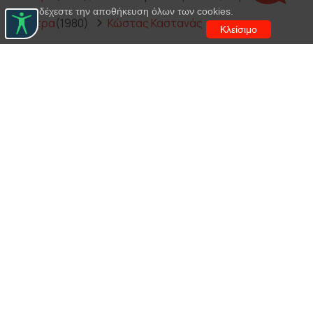
αποδέχεστε την αποθήκευση όλων των cookies.
Ηλέκτρα
(1980)
Κώστας Καστανάς
Κλείσιμο
Ηλέκτρα
(1981)
Νικήτας Τσακίρογλου
Ιφιγένεια εν Ταύροις
(1981)
Βασίλης Κανάκης
Ορέστης
(1982)
Νικήτας Τσακίρογλου
Ηλέκτρα
(1986)
Κώστας Καρράς
Ο δείπνος
(1993)
Δημήτρης Λιγνάδης
Ηλέκτρα
(1996)
Μίλτος Δημουλής
Ηλέκτρα
(1998)
Νίκος Καραθάνος
Ορέστεια
(2001)
Νίκος Κουρής
Ηλέκτρα
(2005)
Γιάννος Περλέγκας
Ηλέκτρα
(2007)
Αποστόλης Τότσικας