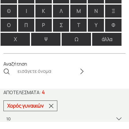
Θ
Ι
Κ
Λ
Μ
Ν
Ξ
Ο
Π
Ρ
Σ
Τ
Υ
Φ
Χ
Ψ
Ω
άλλα
Αναζήτηση
4
ΑΠΟΤΕΛΈΣΜΑΤΑ:
Χορός γυναικών