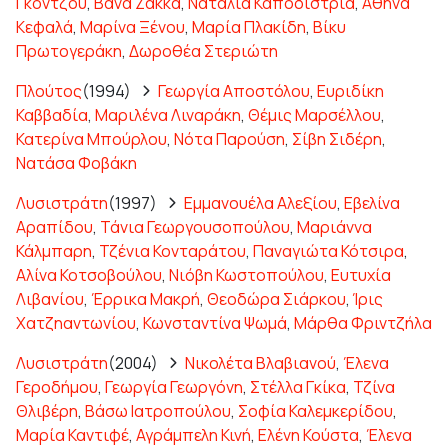
Γκόντζου
,
Βάνα Ζάκκα
,
Ναταλία Καποδίστρια
,
Αθηνά
Κεφαλά
,
Μαρίνα Ξένου
,
Μαρία Πλακίδη
,
Βίκυ
Πρωτογεράκη
,
Δωροθέα Στεριώτη
Πλούτος
(1994)
Γεωργία Αποστόλου
,
Ευριδίκη
Καββαδία
,
Μαριλένα Λιναράκη
,
Θέμις Μαρσέλλου
,
Κατερίνα Μπούρλου
,
Νότα Παρούση
,
Σίβη Σιδέρη
,
Νατάσα Φοβάκη
Λυσιστράτη
(1997)
Εμμανουέλα Αλεξίου
,
Εβελίνα
Αραπίδου
,
Τάνια Γεωργουσοπούλου
,
Μαριάννα
Κάλμπαρη
,
Τζένια Κονταράτου
,
Παναγιώτα Κότσιρα
,
Αλίνα Κοτσοβούλου
,
Νιόβη Κωστοπούλου
,
Ευτυχία
Λιβανίου
,
Έρρικα Μακρή
,
Θεοδώρα Σιάρκου
,
Ίρις
Χατζηαντωνίου
,
Κωνσταντίνα Ψωμά
,
Μάρθα Φριντζήλα
Λυσιστράτη
(2004)
Νικολέτα Βλαβιανού
,
Έλενα
Γεροδήμου
,
Γεωργία Γεωργόνη
,
Στέλλα Γκίκα
,
Τζίνα
Θλιβέρη
,
Βάσω Ιατροπούλου
,
Σοφία Καλεμκερίδου
,
Μαρία Καντιφέ
,
Αγράμπελη Κινή
,
Ελένη Κούστα
,
Έλενα