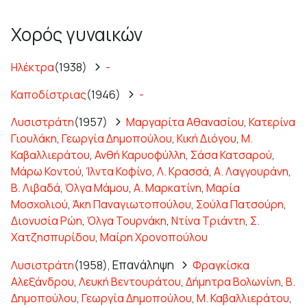
Χορός γυναικών
Ηλέκτρα
(1938)
-
Καποδίστριας
(1946)
-
Λυσιστράτη
(1957)
Μαργαρίτα Αθανασίου
,
Κατερίνα
Γιουλάκη
,
Γεωργία Δημοπούλου
,
Κική Διόγου
,
Μ.
Καβαλλιεράτου
,
Ανθή Καρυοφύλλη
,
Σάσα Κατσαρού
,
Μάρω Κοντού
,
Ίλντα Κοφίνο
,
Λ. Κρασσά
,
Α. Λαγγουράνη
,
Β. Λιβαδά
,
Όλγα Μάμου
,
Α. Μαρκατίνη
,
Μαρία
Μοσχολιού
,
Άκη Παναγιωτοπούλου
,
Σούλα Πατσούρη
,
Διονυσία Ρώη
,
Όλγα Τουρνάκη
,
Ντίνα Τριάντη
,
Σ.
Χατζησπυρίδου
,
Μαίρη Χρονοπούλου
Επανάληψη
Λυσιστράτη
(1958),
Φραγκίσκα
Αλεξάνδρου
,
Λευκή Βεντουράτου
,
Δήμητρα Βολωνίνη
,
Β.
Δημοπούλου
,
Γεωργία Δημοπούλου
,
Μ. Καβαλλιεράτου
,