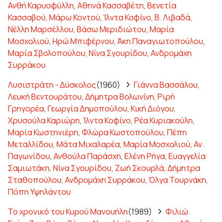
Ανθή Καρυοφύλλη
,
Αθηνά Κασσαβέτη
,
Βενετία
Κασσαβού
,
Μάρω Κοντού
,
Ίλντα Κοφίνο
,
Β. Λιβαδά
,
Νέλλη Μαρσέλλου
,
Βάσω Μεριδιώτου
,
Μαρία
Μοσχολιού
,
Ηρώ Μπιφέρνου
,
Άκη Παναγιωτοπούλου
,
Μαρία Σβολοπούλου
,
Νίνα Σγουρίδου
,
Ανδρομάχη
Συρράκου
Λυσιστράτη - Δύσκολος
(1960)
Γιάννα Βασσάλου
,
Λευκή Βεντουράτου
,
Δήμητρα Βολωνίνη
,
Ριρή
Γρηγορέα
,
Γεωργία Δημοπούλου
,
Κική Διόγου
,
Χρυσούλα Καριώρη
,
Ίλντα Κοφίνο
,
Ρέα Κυριακούλη
,
Μαρία Κωστηνιέρη
,
Φλώρα Κωστοπούλου
,
Πέπη
Μεταλλίδου
,
Μάτα Μιχαλαρέα
,
Μαρία Μοσχολιού
,
Αν.
Παγωνίδου
,
Ανθούλα Παράσχη
,
Ελένη Ρήγα
,
Ευαγγελία
Σαμιωτάκη
,
Νίνα Σγουρίδου
,
Ζωή Σκουρλά
,
Δήμητρα
Σταθοπούλου
,
Ανδρομάχη Συρράκου
,
Όλγα Τουρνάκη
,
Πόπη Υψηλάντου
Το χρονικό του Κυρού Μανουήλη
(1989)
Φιλιώ